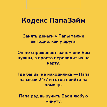
Кодекс ПапаЗайм
Техподдержка всегда на
вашей стороне
Занять деньги у Папы также
выгодно, как у друга.
Если возникли какие-то вопросы с
Папой, то все решится легко.
Он не спрашивает, зачем они Вам
Просто напишите в техподдержку
нужны, а просто переводит их на
карту.
Где бы Вы не находились — Папа
на связи 24/7 и готов прийти на
помощь.
Папа рад выручить Вас в любую
минуту.