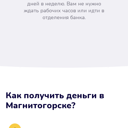
дней в неделю. Вам не нужно
ждать рабочих часов или идти в
отделения банка.
Вы сэкономили время
Как получить деньги
в
Не потребовались справки, залоги
Магнитогорске
?
и поручители. Папа вам доверяет.
После заявки деньги у вас через
15 минут.