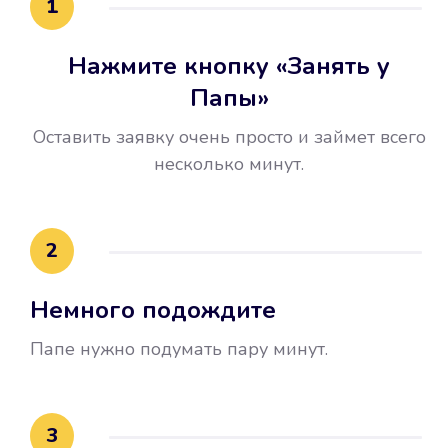
1
Нажмите кнопку «Занять у
Папы»
Оставить заявку очень просто и займет всего
несколько минут.
Улучшилась ваша
кредитная история
2
Вы погасили займ вовремя либо
Немного подождите
воспользовались бесплатной
услугой продления срока займа, и
Папе нужно подумать пару минут.
это открыло новые возможности в
банках.
3