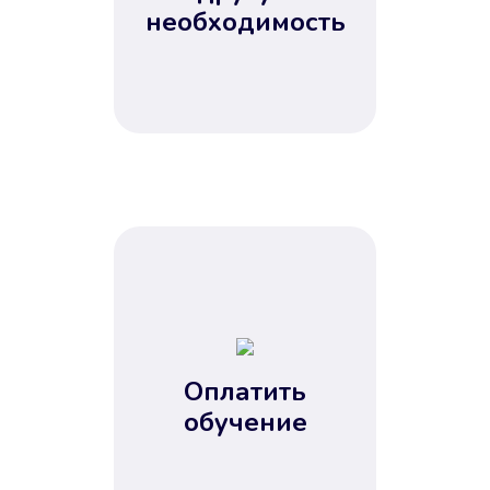
Не потребовались справки, залоги
необходимость
и поручители. Папа вам доверяет.
После заявки деньги у вас через
15 минут.
Улучшилась ваша
кредитная история
Оплатить
обучение
Вы погасили займ вовремя либо
воспользовались бесплатной
услугой продления срока займа, и