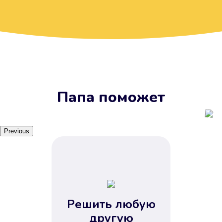
Вы получите займ, когда
вам удобно
Наш сервис доступен 24 часа 7
дней в неделю. Вам не нужно
ждать рабочих часов или идти в
отделения банка.
Папа поможет
Previous
Решить любую
Вы сэкономили время
другую