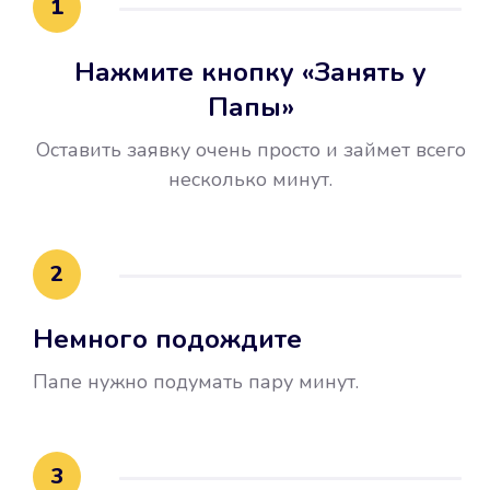
1
Нажмите кнопку «Занять у
Папы»
Оставить заявку очень просто и займет всего
несколько минут.
Улучшилась ваша
кредитная история
2
Вы погасили займ вовремя либо
Немного подождите
воспользовались бесплатной
услугой продления срока займа, и
Папе нужно подумать пару минут.
это открыло новые возможности в
банках.
3