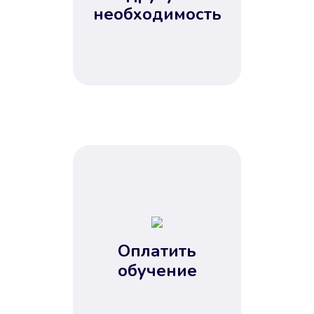
Не потребовались справки, залоги
необходимость
и поручители. Папа вам доверяет.
После заявки деньги у вас через
15 минут.
Улучшилась ваша
кредитная история
Оплатить
обучение
Вы погасили займ вовремя либо
воспользовались бесплатной
услугой продления срока займа, и