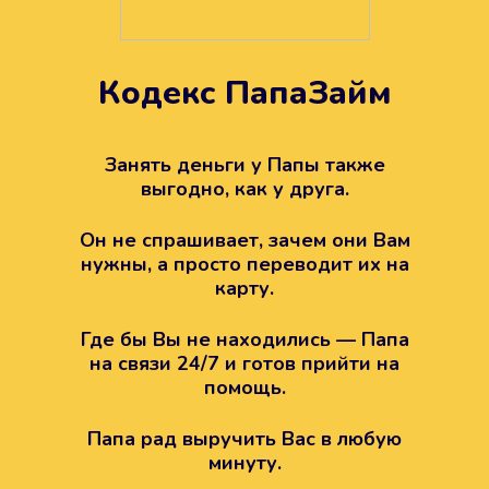
Кодекс ПапаЗайм
Техподдержка всегда на
вашей стороне
Занять деньги у Папы также
выгодно, как у друга.
Если возникли какие-то вопросы с
Папой, то все решится легко.
Он не спрашивает, зачем они Вам
Просто напишите в техподдержку
нужны, а просто переводит их на
карту.
Где бы Вы не находились — Папа
на связи 24/7 и готов прийти на
помощь.
Папа рад выручить Вас в любую
минуту.