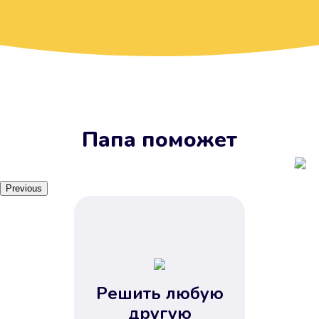
Вы получите займ, когда
вам удобно
Наш сервис доступен 24 часа 7
дней в неделю. Вам не нужно
ждать рабочих часов или идти в
отделения банка.
Папа поможет
Previous
Решить любую
Вы сэкономили время
другую