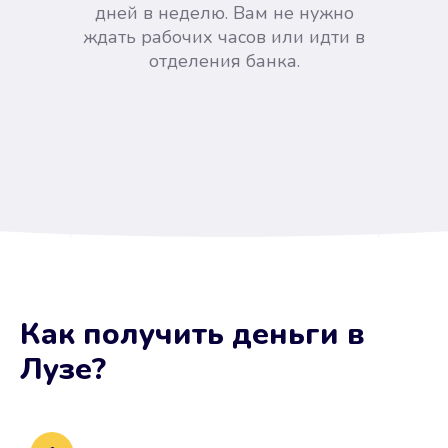
дней в неделю. Вам не нужно
ждать рабочих часов или идти в
отделения банка.
Вы сэкономили время
Как получить деньги
в
Не потребовались справки, залоги
Лузе
?
и поручители. Папа вам доверяет.
После заявки деньги у вас через
15 минут.