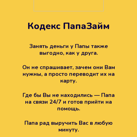
Кодекс ПапаЗайм
Техподдержка всегда на
вашей стороне
Занять деньги у Папы также
выгодно, как у друга.
Если возникли какие-то вопросы с
Папой, то все решится легко.
Он не спрашивает, зачем они Вам
Просто напишите в техподдержку
нужны, а просто переводит их на
карту.
Где бы Вы не находились — Папа
на связи 24/7 и готов прийти на
помощь.
Папа рад выручить Вас в любую
минуту.