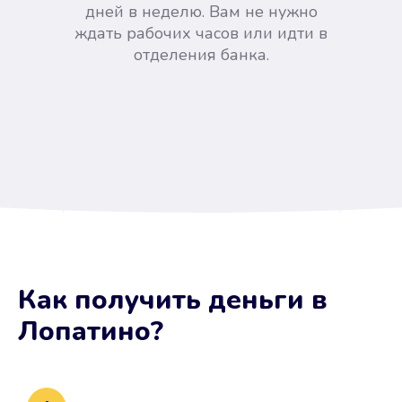
дней в неделю. Вам не нужно
ждать рабочих часов или идти в
отделения банка.
Вы сэкономили время
Как получить деньги
в
Не потребовались справки, залоги
Лопатино
?
и поручители. Папа вам доверяет.
После заявки деньги у вас через
15 минут.