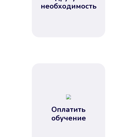
Не потребовались справки, залоги
необходимость
и поручители. Папа вам доверяет.
После заявки деньги у вас через
15 минут.
Улучшилась ваша
кредитная история
Оплатить
обучение
Вы погасили займ вовремя либо
воспользовались бесплатной
услугой продления срока займа, и