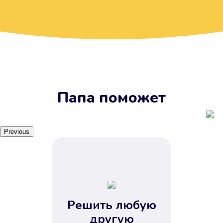
Вы получите займ, когда
вам удобно
Наш сервис доступен 24 часа 7
дней в неделю. Вам не нужно
ждать рабочих часов или идти в
отделения банка.
Папа поможет
Previous
Решить любую
Вы сэкономили время
другую