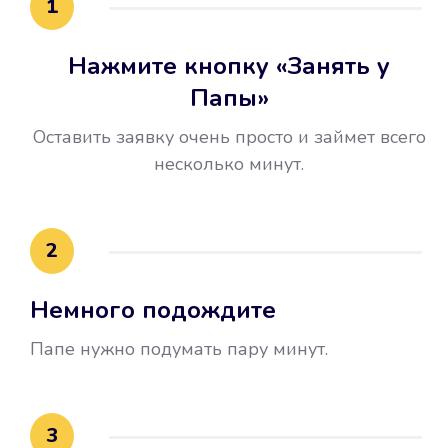
1
Нажмите кнопку «Занять у
Папы»
Оставить заявку очень просто и займет всего
несколько минут.
Улучшилась ваша
кредитная история
2
Вы погасили займ вовремя либо
Немного подождите
воспользовались бесплатной
услугой продления срока займа, и
Папе нужно подумать пару минут.
это открыло новые возможности в
банках.
3