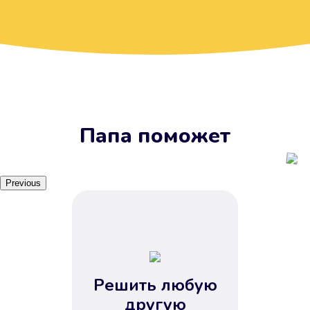
Вы получите займ, когда
вам удобно
Наш сервис доступен 24 часа 7
дней в неделю. Вам не нужно
ждать рабочих часов или идти в
отделения банка.
Папа поможет
Previous
Решить любую
Вы сэкономили время
другую