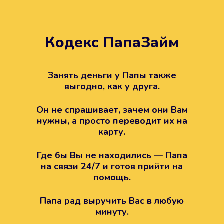
Кодекс ПапаЗайм
Техподдержка всегда на
вашей стороне
Занять деньги у Папы также
выгодно, как у друга.
Если возникли какие-то вопросы с
Папой, то все решится легко.
Он не спрашивает, зачем они Вам
Просто напишите в техподдержку
нужны, а просто переводит их на
карту.
Где бы Вы не находились — Папа
на связи 24/7 и готов прийти на
помощь.
Папа рад выручить Вас в любую
минуту.