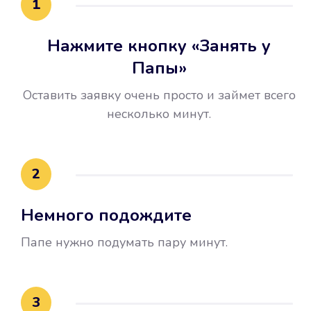
1
Нажмите кнопку «Занять у
Папы»
Оставить заявку очень просто и займет всего
несколько минут.
Улучшилась ваша
кредитная история
2
Вы погасили займ вовремя либо
Немного подождите
воспользовались бесплатной
услугой продления срока займа, и
Папе нужно подумать пару минут.
это открыло новые возможности в
банках.
3