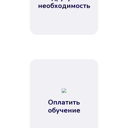
Не потребовались справки, залоги
необходимость
и поручители. Папа вам доверяет.
После заявки деньги у вас через
15 минут.
Улучшилась ваша
кредитная история
Оплатить
обучение
Вы погасили займ вовремя либо
воспользовались бесплатной
услугой продления срока займа, и