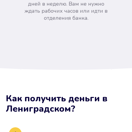
дней в неделю. Вам не нужно
ждать рабочих часов или идти в
отделения банка.
Вы сэкономили время
Как получить деньги
в
Не потребовались справки, залоги
Лениградском
?
и поручители. Папа вам доверяет.
После заявки деньги у вас через
15 минут.