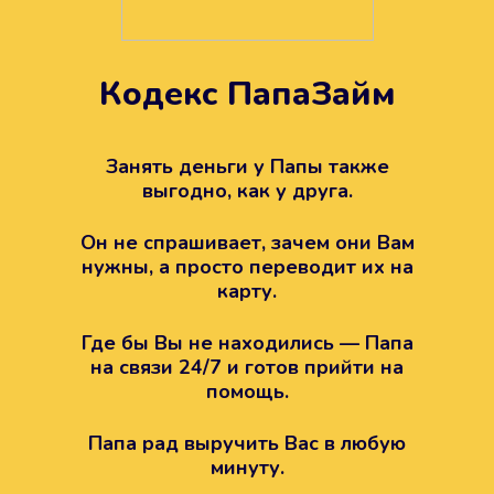
Кодекс ПапаЗайм
Техподдержка всегда на
вашей стороне
Занять деньги у Папы также
выгодно, как у друга.
Если возникли какие-то вопросы с
Папой, то все решится легко.
Он не спрашивает, зачем они Вам
Просто напишите в техподдержку
нужны, а просто переводит их на
карту.
Где бы Вы не находились — Папа
на связи 24/7 и готов прийти на
помощь.
Папа рад выручить Вас в любую
минуту.