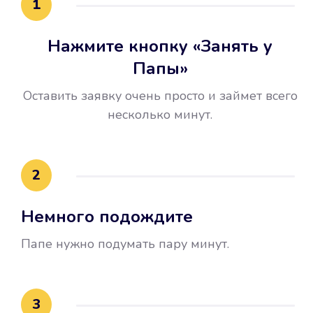
1
Нажмите кнопку «Занять у
Папы»
Оставить заявку очень просто и займет всего
несколько минут.
Улучшилась ваша
кредитная история
2
Вы погасили займ вовремя либо
Немного подождите
воспользовались бесплатной
услугой продления срока займа, и
Папе нужно подумать пару минут.
это открыло новые возможности в
банках.
3