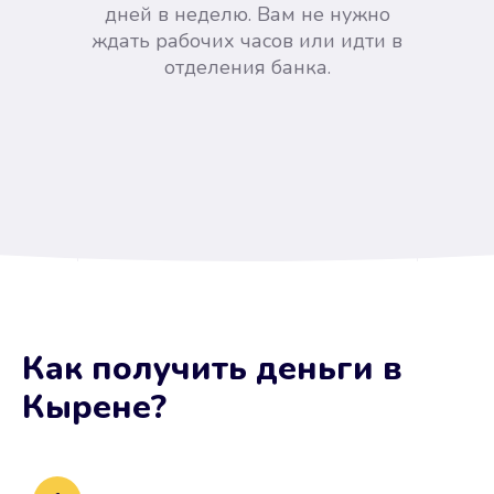
дней в неделю. Вам не нужно
ждать рабочих часов или идти в
отделения банка.
Вы сэкономили время
Как получить деньги
в
Не потребовались справки, залоги
Кырене
?
и поручители. Папа вам доверяет.
После заявки деньги у вас через
15 минут.