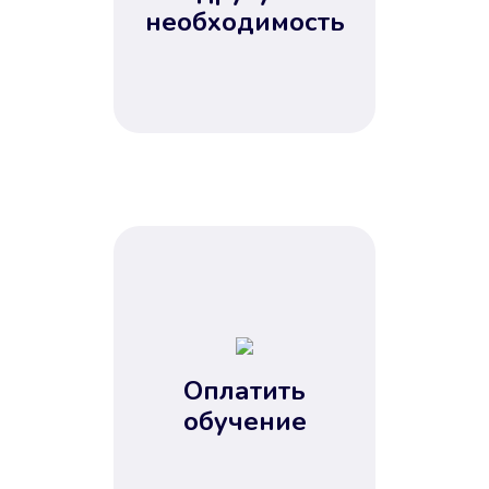
Не потребовались справки, залоги
необходимость
и поручители. Папа вам доверяет.
После заявки деньги у вас через
15 минут.
Улучшилась ваша
кредитная история
Оплатить
обучение
Вы погасили займ вовремя либо
воспользовались бесплатной
услугой продления срока займа, и