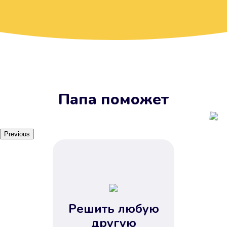
Вы получите займ, когда
вам удобно
Наш сервис доступен 24 часа 7
дней в неделю. Вам не нужно
ждать рабочих часов или идти в
отделения банка.
Папа поможет
Previous
Решить любую
Вы сэкономили время
другую