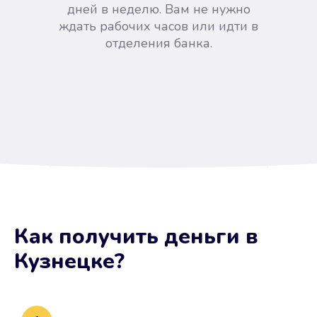
дней в неделю. Вам не нужно
ждать рабочих часов или идти в
отделения банка.
Вы сэкономили время
Как получить деньги
в
Не потребовались справки, залоги
Кузнецке
?
и поручители. Папа вам доверяет.
После заявки деньги у вас через
15 минут.