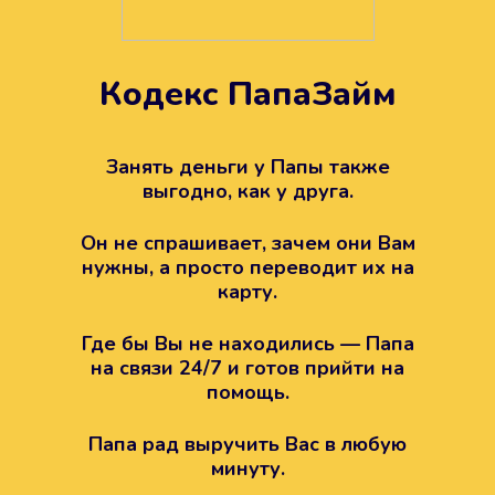
Кодекс ПапаЗайм
Техподдержка всегда на
вашей стороне
Занять деньги у Папы также
выгодно, как у друга.
Если возникли какие-то вопросы с
Папой, то все решится легко.
Он не спрашивает, зачем они Вам
Просто напишите в техподдержку
нужны, а просто переводит их на
карту.
Где бы Вы не находились — Папа
на связи 24/7 и готов прийти на
помощь.
Папа рад выручить Вас в любую
минуту.