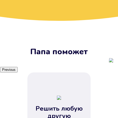
Вы получите займ, когда
вам удобно
Наш сервис доступен 24 часа 7
дней в неделю. Вам не нужно
ждать рабочих часов или идти в
отделения банка.
Папа поможет
Previous
Решить любую
Вы сэкономили время
другую