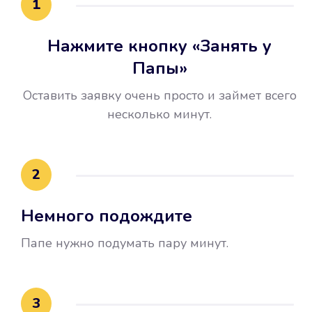
1
Нажмите кнопку «Занять у
Папы»
Оставить заявку очень просто и займет всего
несколько минут.
Улучшилась ваша
кредитная история
2
Вы погасили займ вовремя либо
Немного подождите
воспользовались бесплатной
услугой продления срока займа, и
Папе нужно подумать пару минут.
это открыло новые возможности в
банках.
3