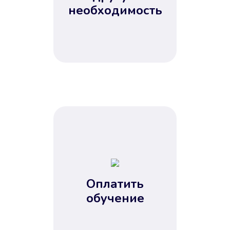
Не потребовались справки, залоги
необходимость
и поручители. Папа вам доверяет.
После заявки деньги у вас через
15 минут.
Улучшилась ваша
кредитная история
Оплатить
обучение
Вы погасили займ вовремя либо
воспользовались бесплатной
услугой продления срока займа, и