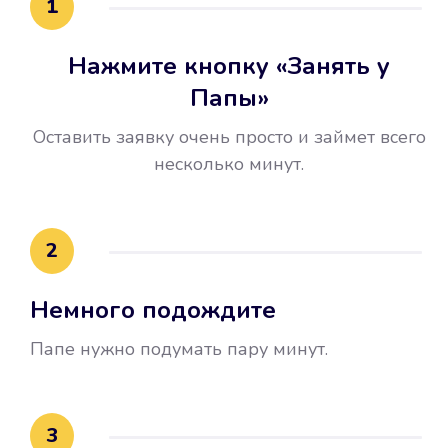
1
Нажмите кнопку «Занять у
Папы»
Оставить заявку очень просто и займет всего
несколько минут.
Улучшилась ваша
кредитная история
2
Вы погасили займ вовремя либо
Немного подождите
воспользовались бесплатной
услугой продления срока займа, и
Папе нужно подумать пару минут.
это открыло новые возможности в
банках.
3