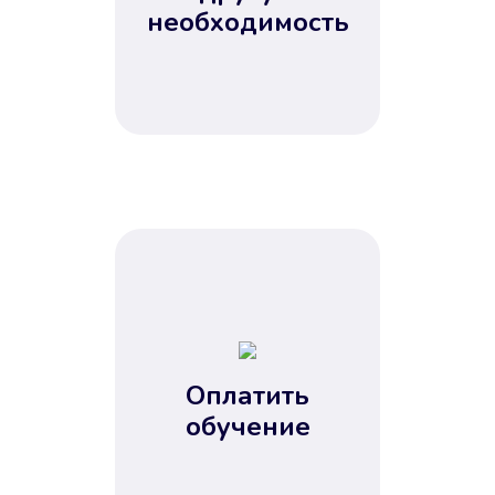
Не потребовались справки, залоги
необходимость
и поручители. Папа вам доверяет.
После заявки деньги у вас через
15 минут.
Улучшилась ваша
кредитная история
Оплатить
обучение
Вы погасили займ вовремя либо
воспользовались бесплатной
услугой продления срока займа, и