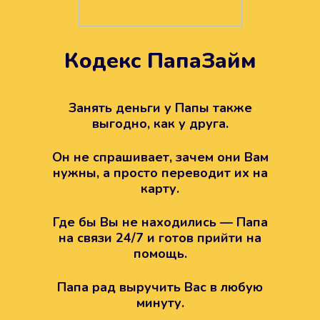
Кодекс ПапаЗайм
Техподдержка всегда на
вашей стороне
Занять деньги у Папы также
выгодно, как у друга.
Если возникли какие-то вопросы с
Папой, то все решится легко.
Он не спрашивает, зачем они Вам
Просто напишите в техподдержку
нужны, а просто переводит их на
карту.
Где бы Вы не находились — Папа
на связи 24/7 и готов прийти на
помощь.
Папа рад выручить Вас в любую
минуту.