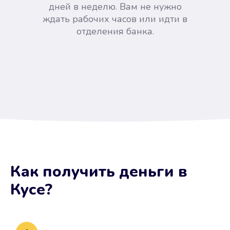
дней в неделю. Вам не нужно
ждать рабочих часов или идти в
отделения банка.
Вы сэкономили время
Как получить деньги
в
Не потребовались справки, залоги
Кусе
?
и поручители. Папа вам доверяет.
После заявки деньги у вас через
15 минут.