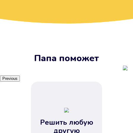
Вы получите займ, когда
вам удобно
Наш сервис доступен 24 часа 7
дней в неделю. Вам не нужно
ждать рабочих часов или идти в
отделения банка.
Папа поможет
Previous
Решить любую
Вы сэкономили время
другую