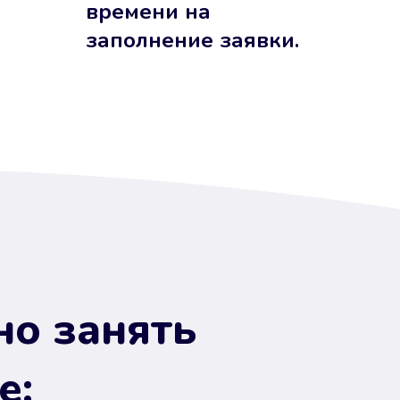
времени на
заполнение заявки.
но занять
е: