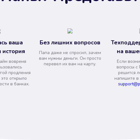
сь ваша
Без лишних вопросов
Техподде
 история
на ваше
Папа даже не спросил, зачем
вам нужны деньги. Он просто
займ вовремя
Если возни
перевел их вам на карту.
льзовались
вопросы с 
угой продления
решится л
и это открыло
напишите в
сти в банках.
support@p