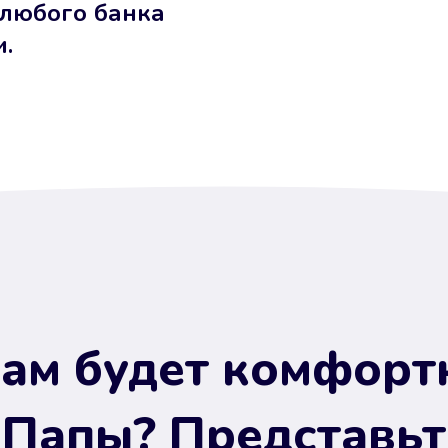
 любого банка
и.
ам будет комфорт
 Папы? Представьт