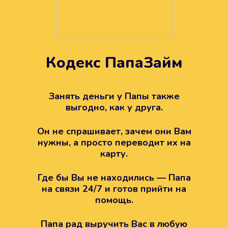
Кодекс ПапаЗайм
Техподдержка всегда на
вашей стороне
Занять деньги у Папы также
выгодно, как у друга.
Если возникли какие-то вопросы с
Папой, то все решится легко.
Он не спрашивает, зачем они Вам
Просто напишите в техподдержку
нужны, а просто переводит их на
карту.
Где бы Вы не находились — Папа
на связи 24/7 и готов прийти на
помощь.
Папа рад выручить Вас в любую