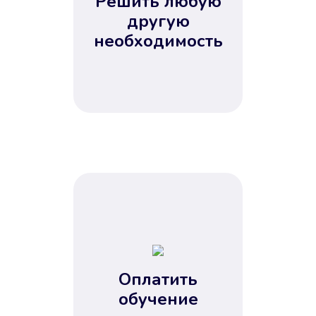
Решить любую
Вы сэкономили время
другую
Не потребовались справки, залоги
необходимость
и поручители. Папа вам доверяет.
После заявки деньги у вас через
15 минут.
Улучшилась ваша
кредитная история
Оплатить
обучение
Вы погасили займ вовремя либо