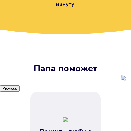
минуту.
Вы получите займ, когда
вам удобно
Наш сервис доступен 24 часа 7
дней в неделю. Вам не нужно
ждать рабочих часов или идти в
отделения банка.
Папа поможет
Previous