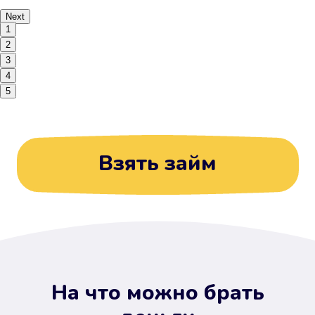
Next
1
2
3
4
5
Взять займ
На что можно брать