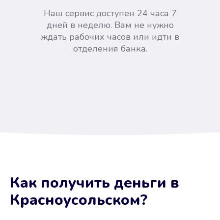
Наш сервис доступен 24 часа 7
дней в неделю. Вам не нужно
ждать рабочих часов или идти в
отделения банка.
Вы сэкономили время
Как получить деньги
в
Не потребовались справки, залоги
Красноусольском
?
и поручители. Папа вам доверяет.
После заявки деньги у вас через