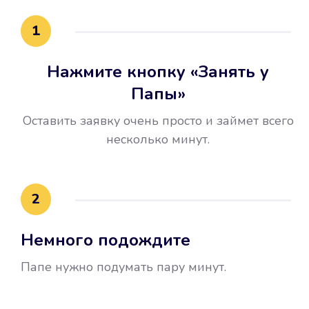
15 минут.
1
Нажмите кнопку «Занять у
Папы»
Оставить заявку очень просто и займет всего
несколько минут.
Улучшилась ваша
кредитная история
2
Вы погасили займ вовремя либо
Немного подождите
воспользовались бесплатной
услугой продления срока займа, и
Папе нужно подумать пару минут.
это открыло новые возможности в
банках.