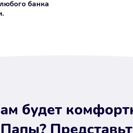
 любого банка
и.
ам будет комфорт
 Папы? Представьт