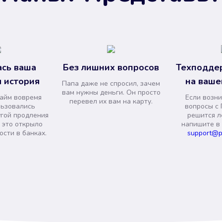
сь ваша
Без лишних вопросов
Техподде
 история
на ваше
Папа даже не спросил, зачем
вам нужны деньги. Он просто
займ вовремя
Если возни
перевел их вам на карту.
льзовались
вопросы с 
угой продления
решится л
и это открыло
напишите в
сти в банках.
support@p