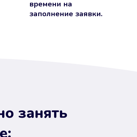
времени на
заполнение заявки.
но занять
е: