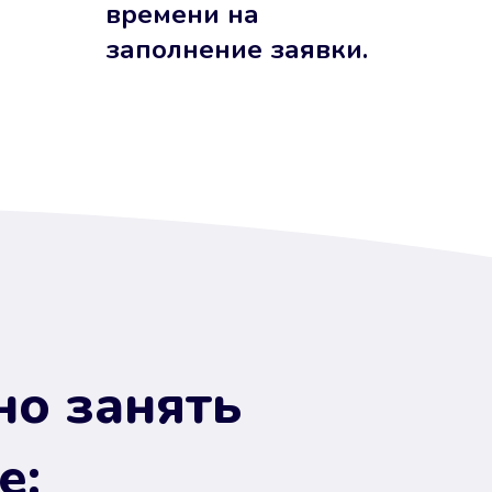
времени на
заполнение заявки.
но занять
е: