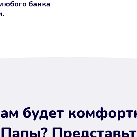
 любого банка
и.
ам будет комфорт
 Папы? Представьт