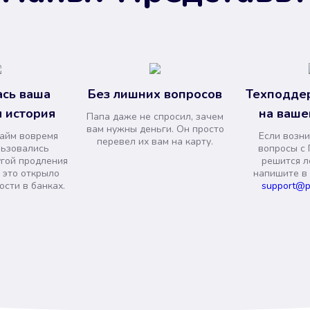
сь ваша
Без лишних вопросов
Техподде
 история
на ваше
Папа даже не спросил, зачем
вам нужны деньги. Он просто
займ вовремя
Если возни
перевел их вам на карту.
льзовались
вопросы с 
угой продления
решится л
и это открыло
напишите в
сти в банках.
support@p