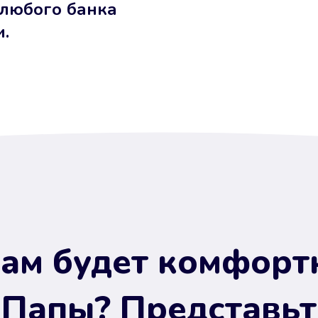
 любого банка
и.
ам будет комфорт
 Папы? Представьт