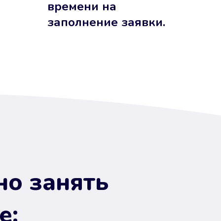
времени на
заполнение заявки.
но занять
е: