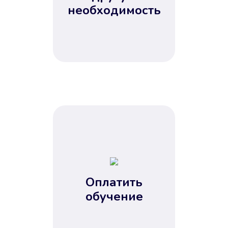
Не потребовались справки, залоги
необходимость
и поручители. Папа вам доверяет.
После заявки деньги у вас через
15 минут.
Улучшилась ваша
кредитная история
Оплатить
обучение
Вы погасили займ вовремя либо
воспользовались бесплатной
услугой продления срока займа, и