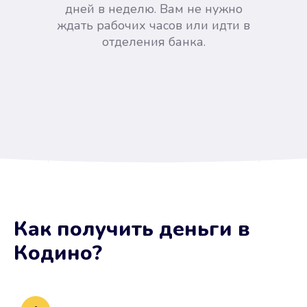
дней в неделю. Вам не нужно
ждать рабочих часов или идти в
отделения банка.
Вы сэкономили время
Как получить деньги
в
Не потребовались справки, залоги
Кодино
?
и поручители. Папа вам доверяет.
После заявки деньги у вас через
15 минут.