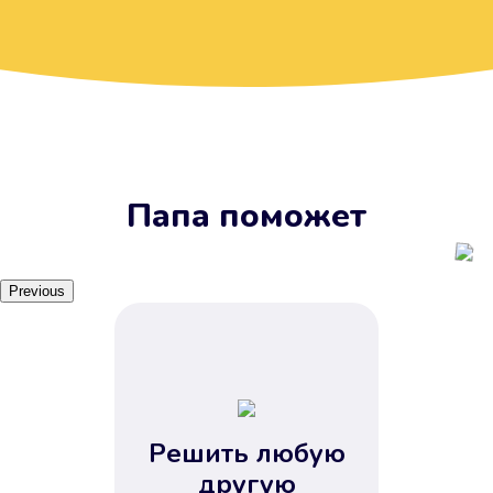
Вы получите займ, когда
вам удобно
Наш сервис доступен 24 часа 7
дней в неделю. Вам не нужно
ждать рабочих часов или идти в
отделения банка.
Папа поможет
Previous
Решить любую
Вы сэкономили время
другую