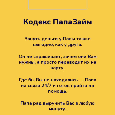
Кодекс ПапаЗайм
Техподдержка всегда на
вашей стороне
Занять деньги у Папы также
выгодно, как у друга.
Если возникли какие-то вопросы с
Папой, то все решится легко.
Он не спрашивает, зачем они Вам
Просто напишите в техподдержку
нужны, а просто переводит их на
карту.
Где бы Вы не находились — Папа
на связи 24/7 и готов прийти на
помощь.
Папа рад выручить Вас в любую
минуту.