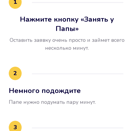
1
Нажмите кнопку «Занять у
Папы»
Оставить заявку очень просто и займет всего
несколько минут.
Улучшилась ваша
кредитная история
2
Вы погасили займ вовремя либо
Немного подождите
воспользовались бесплатной
услугой продления срока займа, и
Папе нужно подумать пару минут.
это открыло новые возможности в
банках.
3