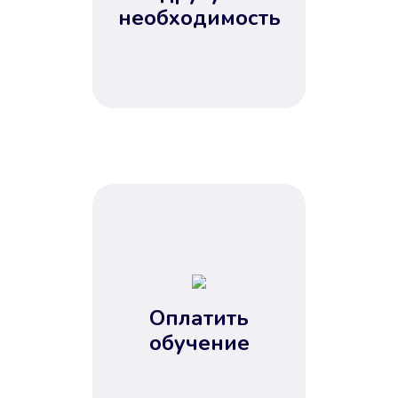
Не потребовались справки, залоги
необходимость
и поручители. Папа вам доверяет.
После заявки деньги у вас через
15 минут.
Улучшилась ваша
кредитная история
Оплатить
обучение
Вы погасили займ вовремя либо
воспользовались бесплатной
услугой продления срока займа, и