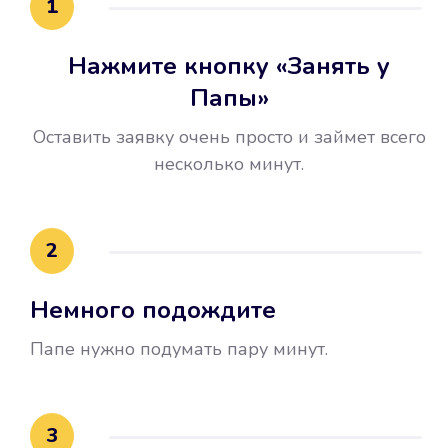
1
Нажмите кнопку «Занять у
Папы»
Оставить заявку очень просто и займет всего
несколько минут.
Улучшилась ваша
кредитная история
2
Вы погасили займ вовремя либо
Немного подождите
воспользовались бесплатной
услугой продления срока займа, и
Папе нужно подумать пару минут.
это открыло новые возможности в
банках.
3