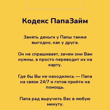
Кодекс ПапаЗайм
Техподдержка всегда на
вашей стороне
Занять деньги у Папы также
выгодно, как у друга.
Если возникли какие-то вопросы с
Папой, то все решится легко.
Он не спрашивает, зачем они Вам
Просто напишите в техподдержку
нужны, а просто переводит их на
карту.
Где бы Вы не находились — Папа
на связи 24/7 и готов прийти на
помощь.
Папа рад выручить Вас в любую
минуту.