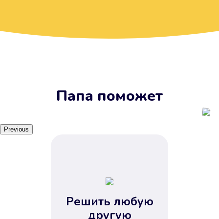
Вы получите займ, когда
вам удобно
Наш сервис доступен 24 часа 7
дней в неделю. Вам не нужно
ждать рабочих часов или идти в
отделения банка.
Папа поможет
Previous
Решить любую
Вы сэкономили время
другую