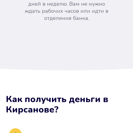
дней в неделю. Вам не нужно
ждать рабочих часов или идти в
отделения банка.
Вы сэкономили время
Как получить деньги
в
Не потребовались справки, залоги
Кирсанове
?
и поручители. Папа вам доверяет.
После заявки деньги у вас через
15 минут.