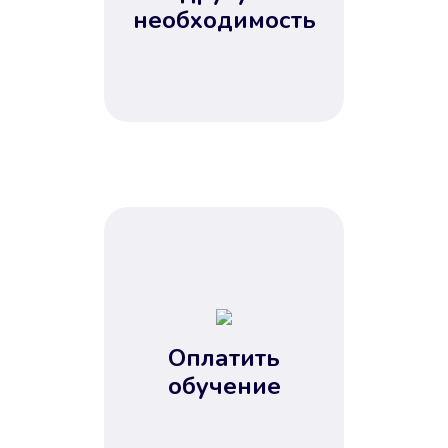
Не потребовались справки, залоги
необходимость
и поручители. Папа вам доверяет.
После заявки деньги у вас через
15 минут.
Улучшилась ваша
кредитная история
Оплатить
обучение
Вы погасили займ вовремя либо
воспользовались бесплатной
услугой продления срока займа, и