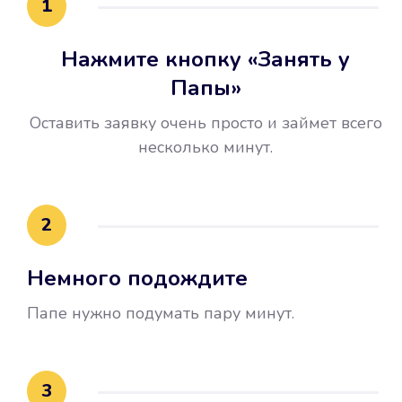
1
Нажмите кнопку «Занять у
Папы»
Оставить заявку очень просто и займет всего
несколько минут.
Улучшилась ваша
кредитная история
2
Вы погасили займ вовремя либо
Немного подождите
воспользовались бесплатной
услугой продления срока займа, и
Папе нужно подумать пару минут.
это открыло новые возможности в
банках.
3