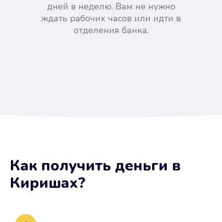
дней в неделю. Вам не нужно
ждать рабочих часов или идти в
отделения банка.
Вы сэкономили время
Как получить деньги
в
Не потребовались справки, залоги
Киришах
?
и поручители. Папа вам доверяет.
После заявки деньги у вас через
15 минут.