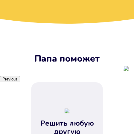
Вы получите займ, когда
вам удобно
Наш сервис доступен 24 часа 7
дней в неделю. Вам не нужно
ждать рабочих часов или идти в
отделения банка.
Папа поможет
Previous
Решить любую
Вы сэкономили время
другую