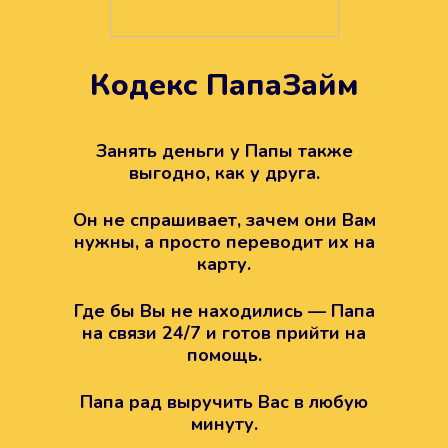
Кодекс ПапаЗайм
Техподдержка всегда на
вашей стороне
Занять деньги у Папы также
выгодно, как у друга.
Если возникли какие-то вопросы с
Папой, то все решится легко.
Он не спрашивает, зачем они Вам
Просто напишите в техподдержку
нужны, а просто переводит их на
карту.
Где бы Вы не находились — Папа
на связи 24/7 и готов прийти на
помощь.
Папа рад выручить Вас в любую
минуту.