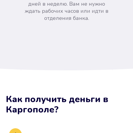
дней в неделю. Вам не нужно
ждать рабочих часов или идти в
отделения банка.
Вы сэкономили время
Как получить деньги
в
Не потребовались справки, залоги
Каргополе
?
и поручители. Папа вам доверяет.
После заявки деньги у вас через
15 минут.