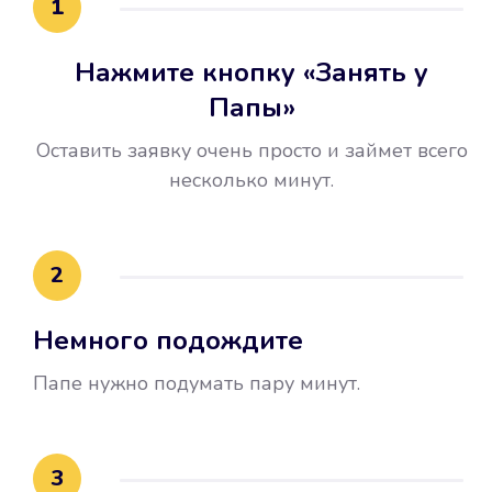
1
Нажмите кнопку «Занять у
Папы»
Оставить заявку очень просто и займет всего
несколько минут.
Улучшилась ваша
кредитная история
2
Вы погасили займ вовремя либо
Немного подождите
воспользовались бесплатной
услугой продления срока займа, и
Папе нужно подумать пару минут.
это открыло новые возможности в
банках.
3