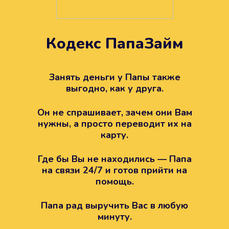
Кодекс ПапаЗайм
Техподдержка всегда на
вашей стороне
Занять деньги у Папы также
выгодно, как у друга.
Если возникли какие-то вопросы с
Папой, то все решится легко.
Он не спрашивает, зачем они Вам
Просто напишите в техподдержку
нужны, а просто переводит их на
карту.
Где бы Вы не находились — Папа
на связи 24/7 и готов прийти на
помощь.
Папа рад выручить Вас в любую
минуту.