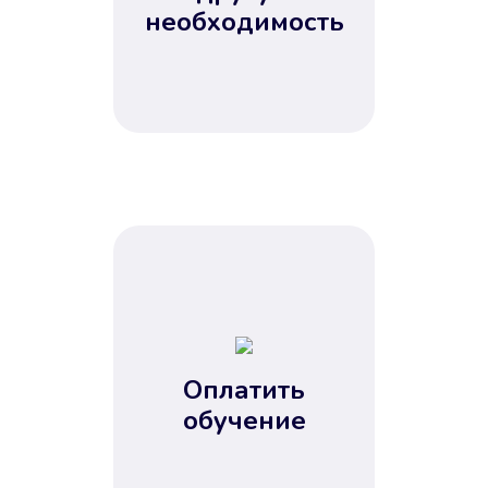
Не потребовались справки, залоги
необходимость
и поручители. Папа вам доверяет.
После заявки деньги у вас через
15 минут.
Улучшилась ваша
кредитная история
Оплатить
обучение
Вы погасили займ вовремя либо
воспользовались бесплатной
услугой продления срока займа, и