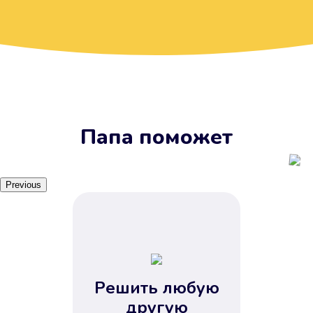
Вы получите займ, когда
вам удобно
Наш сервис доступен 24 часа 7
дней в неделю. Вам не нужно
ждать рабочих часов или идти в
отделения банка.
Папа поможет
Previous
Решить любую
Вы сэкономили время
другую