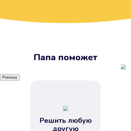
Вы получите займ, когда
вам удобно
Наш сервис доступен 24 часа 7
дней в неделю. Вам не нужно
ждать рабочих часов или идти в
отделения банка.
Папа поможет
Previous
Решить любую
Вы сэкономили время
другую