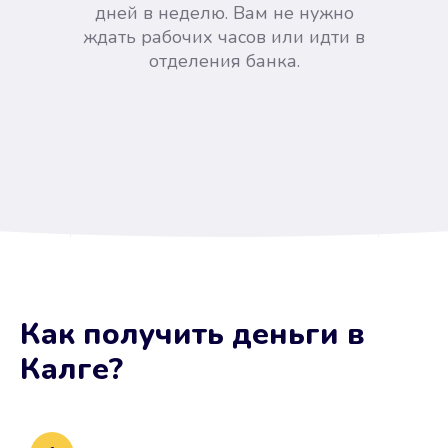
дней в неделю. Вам не нужно
ждать рабочих часов или идти в
отделения банка.
Вы сэкономили время
Как получить деньги
в
Не потребовались справки, залоги
Калге
?
и поручители. Папа вам доверяет.
После заявки деньги у вас через
15 минут.