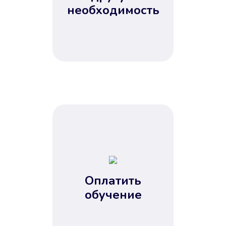
Не потребовались справки, залоги
необходимость
и поручители. Папа вам доверяет.
После заявки деньги у вас через
15 минут.
Улучшилась ваша
кредитная история
Оплатить
обучение
Вы погасили займ вовремя либо
воспользовались бесплатной
услугой продления срока займа, и