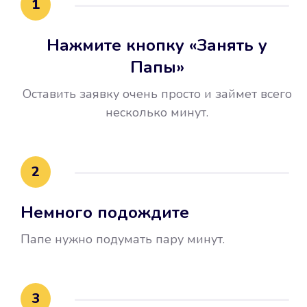
1
Нажмите кнопку «Занять у
Папы»
Оставить заявку очень просто и займет всего
несколько минут.
Улучшилась ваша
кредитная история
2
Вы погасили займ вовремя либо
Немного подождите
воспользовались бесплатной
услугой продления срока займа, и
Папе нужно подумать пару минут.
это открыло новые возможности в
банках.
3