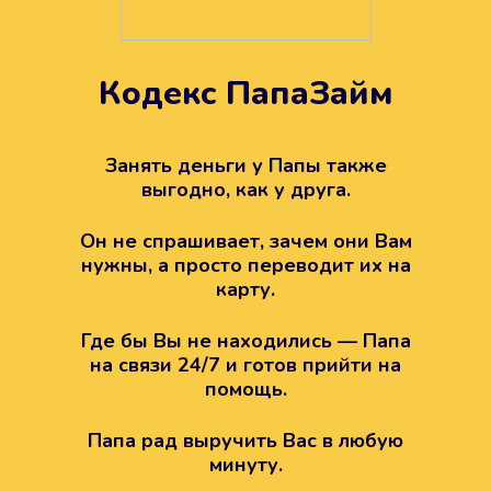
Кодекс ПапаЗайм
Техподдержка всегда на
вашей стороне
Занять деньги у Папы также
выгодно, как у друга.
Если возникли какие-то вопросы с
Папой, то все решится легко.
Он не спрашивает, зачем они Вам
Просто напишите в техподдержку
нужны, а просто переводит их на
карту.
Где бы Вы не находились — Папа
на связи 24/7 и готов прийти на
помощь.
Папа рад выручить Вас в любую
минуту.