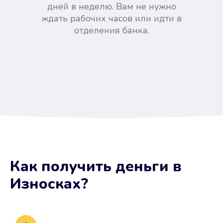
дней в неделю. Вам не нужно
ждать рабочих часов или идти в
отделения банка.
Вы сэкономили время
Как получить деньги
в
Не потребовались справки, залоги
Износках
?
и поручители. Папа вам доверяет.
После заявки деньги у вас через
15 минут.