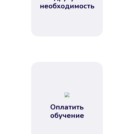
Не потребовались справки, залоги
необходимость
и поручители. Папа вам доверяет.
После заявки деньги у вас через
15 минут.
Улучшилась ваша
кредитная история
Оплатить
обучение
Вы погасили займ вовремя либо
воспользовались бесплатной
услугой продления срока займа, и