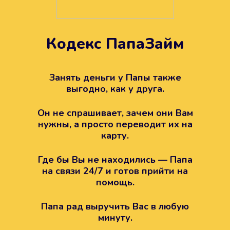
Кодекс ПапаЗайм
Техподдержка всегда на
вашей стороне
Занять деньги у Папы также
выгодно, как у друга.
Если возникли какие-то вопросы с
Папой, то все решится легко.
Он не спрашивает, зачем они Вам
Просто напишите в техподдержку
нужны, а просто переводит их на
карту.
Где бы Вы не находились — Папа
на связи 24/7 и готов прийти на
помощь.
Папа рад выручить Вас в любую
минуту.