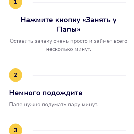
1
Нажмите кнопку «Занять у
Папы»
Оставить заявку очень просто и займет всего
несколько минут.
Улучшилась ваша
кредитная история
2
Вы погасили займ вовремя либо
Немного подождите
воспользовались бесплатной
услугой продления срока займа, и
Папе нужно подумать пару минут.
это открыло новые возможности в
банках.
3