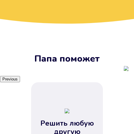
Вы получите займ, когда
вам удобно
Наш сервис доступен 24 часа 7
дней в неделю. Вам не нужно
ждать рабочих часов или идти в
отделения банка.
Папа поможет
Previous
Решить любую
Вы сэкономили время
другую