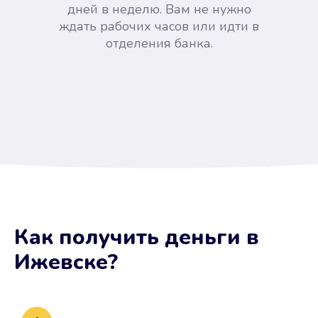
дней в неделю. Вам не нужно
ждать рабочих часов или идти в
отделения банка.
Вы сэкономили время
Как получить деньги
в
Не потребовались справки, залоги
Ижевске
?
и поручители. Папа вам доверяет.
После заявки деньги у вас через
15 минут.