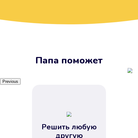
Вы получите займ, когда
вам удобно
Наш сервис доступен 24 часа 7
дней в неделю. Вам не нужно
ждать рабочих часов или идти в
отделения банка.
Папа поможет
Previous
Решить любую
Вы сэкономили время
другую