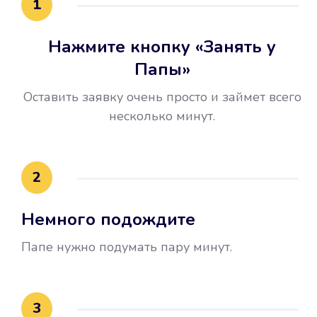
1
Нажмите кнопку «Занять у
Папы»
Оставить заявку очень просто и займет всего
несколько минут.
Улучшилась ваша
кредитная история
2
Вы погасили займ вовремя либо
Немного подождите
воспользовались бесплатной
услугой продления срока займа, и
Папе нужно подумать пару минут.
это открыло новые возможности в
банках.
3