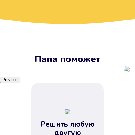
Вы получите займ, когда
вам удобно
Наш сервис доступен 24 часа 7
дней в неделю. Вам не нужно
ждать рабочих часов или идти в
отделения банка.
Папа поможет
Previous
Решить любую
Вы сэкономили время
другую