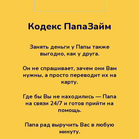
Кодекс ПапаЗайм
Техподдержка всегда на
вашей стороне
Занять деньги у Папы также
выгодно, как у друга.
Если возникли какие-то вопросы с
Папой, то все решится легко.
Он не спрашивает, зачем они Вам
Просто напишите в техподдержку
нужны, а просто переводит их на
карту.
Где бы Вы не находились — Папа
на связи 24/7 и готов прийти на
помощь.
Папа рад выручить Вас в любую
минуту.