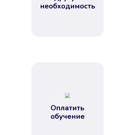
Не потребовались справки, залоги
необходимость
и поручители. Папа вам доверяет.
После заявки деньги у вас через
15 минут.
Улучшилась ваша
кредитная история
Оплатить
обучение
Вы погасили займ вовремя либо
воспользовались бесплатной
услугой продления срока займа, и