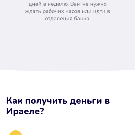
дней в неделю. Вам не нужно
ждать рабочих часов или идти в
отделения банка.
Вы сэкономили время
Как получить деньги
в
Не потребовались справки, залоги
Ираеле
?
и поручители. Папа вам доверяет.
После заявки деньги у вас через
15 минут.