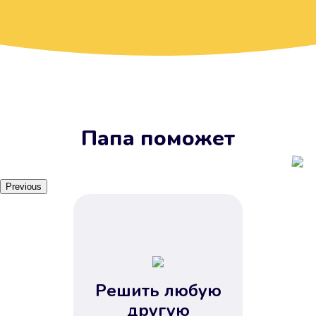
Вы получите займ, когда
вам удобно
Наш сервис доступен 24 часа 7
дней в неделю. Вам не нужно
ждать рабочих часов или идти в
отделения банка.
Папа поможет
Previous
Решить любую
Вы сэкономили время
другую