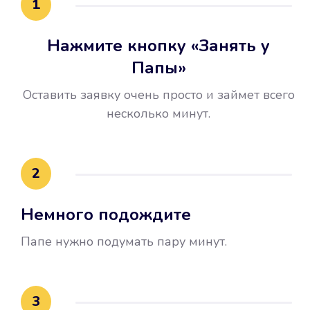
1
Нажмите кнопку «Занять у
Папы»
Оставить заявку очень просто и займет всего
несколько минут.
Улучшилась ваша
кредитная история
2
Вы погасили займ вовремя либо
Немного подождите
воспользовались бесплатной
услугой продления срока займа, и
Папе нужно подумать пару минут.
это открыло новые возможности в
банках.
3