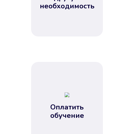
Не потребовались справки, залоги
необходимость
и поручители. Папа вам доверяет.
После заявки деньги у вас через
15 минут.
Улучшилась ваша
кредитная история
Оплатить
обучение
Вы погасили займ вовремя либо
воспользовались бесплатной
услугой продления срока займа, и