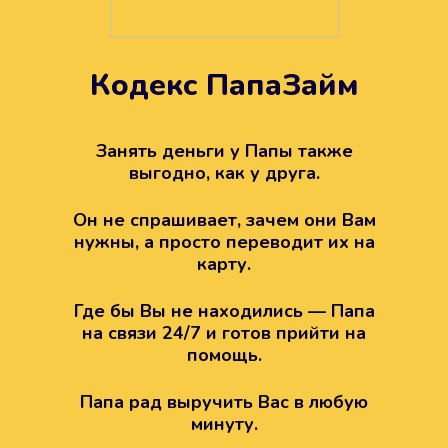
Кодекс ПапаЗайм
Техподдержка всегда на
вашей стороне
Занять деньги у Папы также
выгодно, как у друга.
Если возникли какие-то вопросы с
Папой, то все решится легко.
Он не спрашивает, зачем они Вам
Просто напишите в техподдержку
нужны, а просто переводит их на
карту.
Где бы Вы не находились — Папа
на связи 24/7 и готов прийти на
помощь.
Папа рад выручить Вас в любую
минуту.