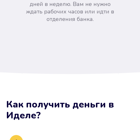
дней в неделю. Вам не нужно
ждать рабочих часов или идти в
отделения банка.
Вы сэкономили время
Как получить деньги
в
Не потребовались справки, залоги
Иделе
?
и поручители. Папа вам доверяет.
После заявки деньги у вас через
15 минут.