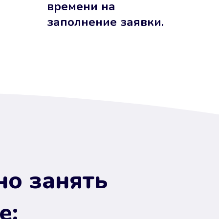
времени на
заполнение заявки.
но занять
е: