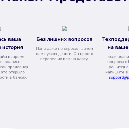
сь ваша
Без лишних вопросов
Техподде
 история
на ваше
Папа даже не спросил, зачем
вам нужны деньги. Он просто
займ вовремя
Если возни
перевел их вам на карту.
льзовались
вопросы с 
угой продления
решится л
и это открыло
напишите в
сти в банках.
support@p