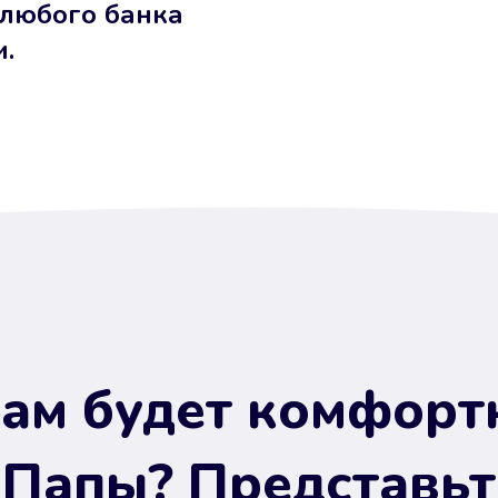
 любого банка
и.
ам будет комфорт
 Папы? Представьт