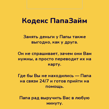
Кодекс ПапаЗайм
Техподдержка всегда на
вашей стороне
Занять деньги у Папы также
выгодно, как у друга.
Если возникли какие-то вопросы с
Папой, то все решится легко.
Он не спрашивает, зачем они Вам
Просто напишите в техподдержку
нужны, а просто переводит их на
карту.
Где бы Вы не находились — Папа
на связи 24/7 и готов прийти на
помощь.
Папа рад выручить Вас в любую
минуту.