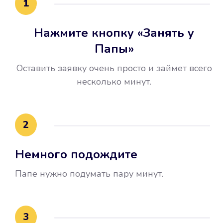
1
Нажмите кнопку «Занять у
Папы»
Оставить заявку очень просто и займет всего
несколько минут.
Улучшилась ваша
кредитная история
2
Вы погасили займ вовремя либо
Немного подождите
воспользовались бесплатной
услугой продления срока займа, и
Папе нужно подумать пару минут.
это открыло новые возможности в
банках.
3