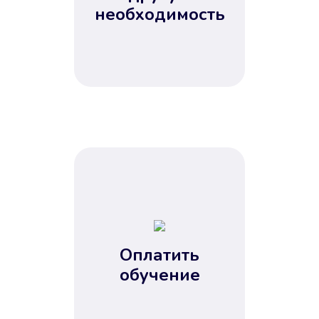
Не потребовались справки, залоги
необходимость
и поручители. Папа вам доверяет.
После заявки деньги у вас через
15 минут.
Улучшилась ваша
кредитная история
Оплатить
обучение
Вы погасили займ вовремя либо
воспользовались бесплатной
услугой продления срока займа, и