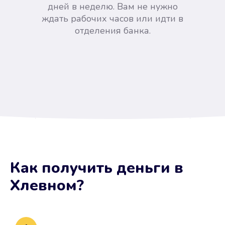
дней в неделю. Вам не нужно
ждать рабочих часов или идти в
отделения банка.
Вы сэкономили время
Как получить деньги
в
Не потребовались справки, залоги
Хлевном
?
и поручители. Папа вам доверяет.
После заявки деньги у вас через
15 минут.