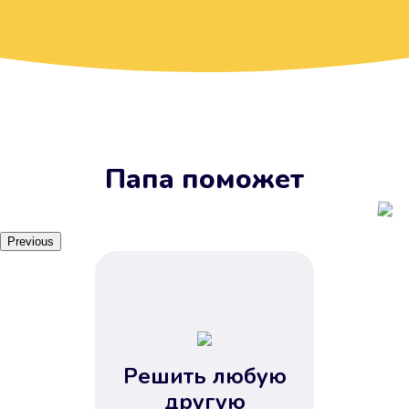
Вы получите займ, когда
вам удобно
Наш сервис доступен 24 часа 7
дней в неделю. Вам не нужно
ждать рабочих часов или идти в
отделения банка.
Папа поможет
Previous
Решить любую
Вы сэкономили время
другую