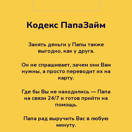
Кодекс ПапаЗайм
Техподдержка всегда на
вашей стороне
Занять деньги у Папы также
выгодно, как у друга.
Если возникли какие-то вопросы с
Папой, то все решится легко.
Он не спрашивает, зачем они Вам
Просто напишите в техподдержку
нужны, а просто переводит их на
карту.
Где бы Вы не находились — Папа
на связи 24/7 и готов прийти на
помощь.
Папа рад выручить Вас в любую
минуту.