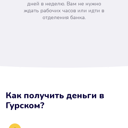
дней в неделю. Вам не нужно
ждать рабочих часов или идти в
отделения банка.
Вы сэкономили время
Как получить деньги
в
Не потребовались справки, залоги
Гурском
?
и поручители. Папа вам доверяет.
После заявки деньги у вас через
15 минут.