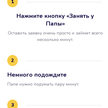
1
Нажмите кнопку «Занять у
Папы»
Оставить заявку очень просто и займет всего
несколько минут.
Улучшилась ваша
кредитная история
2
Вы погасили займ вовремя либо
Немного подождите
воспользовались бесплатной
услугой продления срока займа, и
Папе нужно подумать пару минут.
это открыло новые возможности в
банках.
3