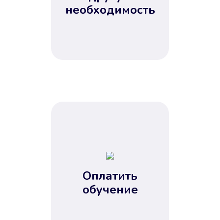
Не потребовались справки, залоги
необходимость
и поручители. Папа вам доверяет.
После заявки деньги у вас через
15 минут.
Улучшилась ваша
кредитная история
Оплатить
обучение
Вы погасили займ вовремя либо
воспользовались бесплатной
услугой продления срока займа, и