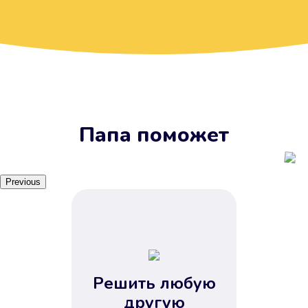
Вы получите займ, когда
вам удобно
Наш сервис доступен 24 часа 7
дней в неделю. Вам не нужно
ждать рабочих часов или идти в
отделения банка.
Папа поможет
Previous
Решить любую
Вы сэкономили время
другую