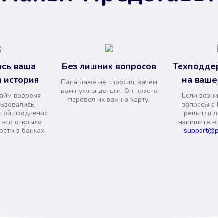
сь ваша
Без лишних вопросов
Техподде
 история
на ваше
Папа даже не спросил, зачем
вам нужны деньги. Он просто
займ вовремя
Если возни
перевел их вам на карту.
льзовались
вопросы с 
угой продления
решится л
и это открыло
напишите в
сти в банках.
support@p