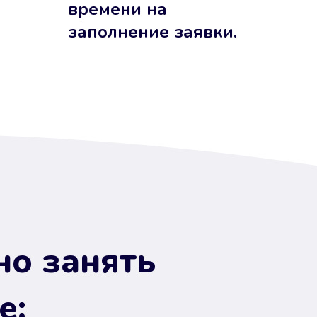
времени на
заполнение заявки.
но занять
е: