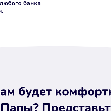
 любого банка
и.
ам будет комфорт
 Папы? Представьт