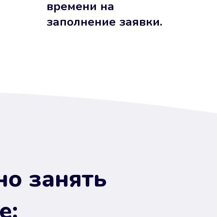
времени на
заполнение заявки.
но занять
е: