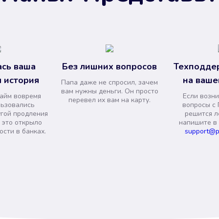
сь ваша
Без лишних вопросов
Техподде
 история
на ваше
Папа даже не спросил, зачем
вам нужны деньги. Он просто
займ вовремя
Если возни
перевел их вам на карту.
льзовались
вопросы с 
угой продления
решится л
и это открыло
напишите в
сти в банках.
support@p