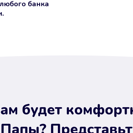
 любого банка
и.
ам будет комфорт
 Папы? Представьт