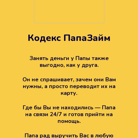
Кодекс ПапаЗайм
Техподдержка всегда на
вашей стороне
Занять деньги у Папы также
выгодно, как у друга.
Если возникли какие-то вопросы с
Папой, то все решится легко.
Он не спрашивает, зачем они Вам
Просто напишите в техподдержку
нужны, а просто переводит их на
карту.
Где бы Вы не находились — Папа
на связи 24/7 и готов прийти на
помощь.
Папа рад выручить Вас в любую