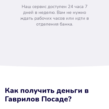
Наш сервис доступен 24 часа 7
дней в неделю. Вам не нужно
ждать рабочих часов или идти в
отделения банка.
Вы сэкономили время
Как получить деньги
в
Не потребовались справки, залоги
Гаврилов Посаде
?
и поручители. Папа вам доверяет.
После заявки деньги у вас через