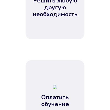
Решить любую
Вы сэкономили время
другую
Не потребовались справки, залоги
необходимость
и поручители. Папа вам доверяет.
После заявки деньги у вас через
15 минут.
Улучшилась ваша
кредитная история
Оплатить
обучение
Вы погасили займ вовремя либо