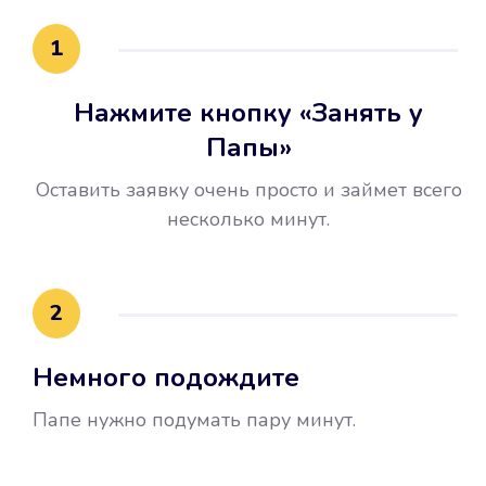
15 минут.
1
Нажмите кнопку «Занять у
Папы»
Оставить заявку очень просто и займет всего
несколько минут.
Улучшилась ваша
кредитная история
2
Вы погасили займ вовремя либо
Немного подождите
воспользовались бесплатной
услугой продления срока займа, и
Папе нужно подумать пару минут.
это открыло новые возможности в
банках.