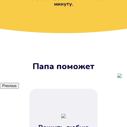
минуту.
Вы получите займ, когда
вам удобно
Наш сервис доступен 24 часа 7
дней в неделю. Вам не нужно
ждать рабочих часов или идти в
отделения банка.
Папа поможет
Previous