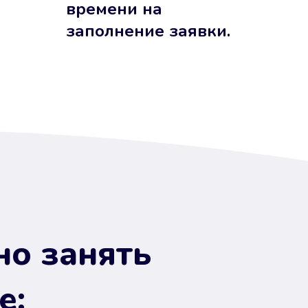
времени на
заполнение заявки.
но занять
е: