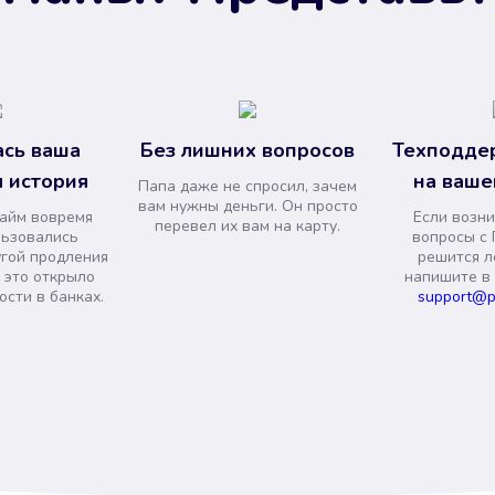
сь ваша
Без лишних вопросов
Техподде
 история
на ваше
Папа даже не спросил, зачем
вам нужны деньги. Он просто
займ вовремя
Если возни
перевел их вам на карту.
льзовались
вопросы с 
угой продления
решится л
и это открыло
напишите в
сти в банках.
support@p