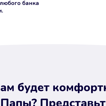
 любого банка
и.
ам будет комфорт
 Папы? Представьт