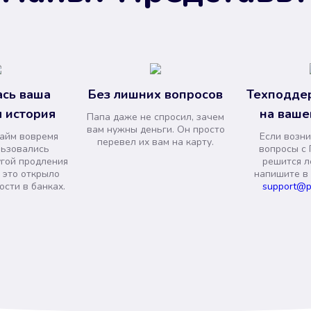
сь ваша
Без лишних вопросов
Техподде
 история
на ваше
Папа даже не спросил, зачем
вам нужны деньги. Он просто
займ вовремя
Если возни
перевел их вам на карту.
льзовались
вопросы с 
угой продления
решится л
и это открыло
напишите в
сти в банках.
support@p