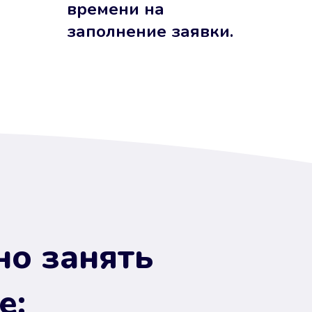
времени на
заполнение заявки.
но занять
е: