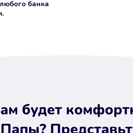
 любого банка
и.
ам будет комфорт
 Папы? Представьт