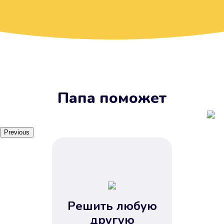
Вы получите займ, когда
вам удобно
Наш сервис доступен 24 часа 7
дней в неделю. Вам не нужно
ждать рабочих часов или идти в
отделения банка.
Папа поможет
Previous
Решить любую
Вы сэкономили время
другую