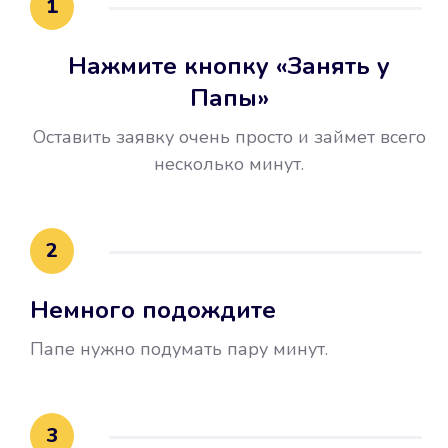
1
Нажмите кнопку «Занять у
Папы»
Оставить заявку очень просто и займет всего
несколько минут.
Улучшилась ваша
кредитная история
2
Вы погасили займ вовремя либо
Немного подождите
воспользовались бесплатной
услугой продления срока займа, и
Папе нужно подумать пару минут.
это открыло новые возможности в
банках.
3