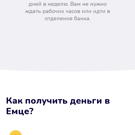
дней в неделю. Вам не нужно
ждать рабочих часов или идти в
отделения банка.
Вы сэкономили время
Как получить деньги
в
Не потребовались справки, залоги
Емце
?
и поручители. Папа вам доверяет.
После заявки деньги у вас через
15 минут.