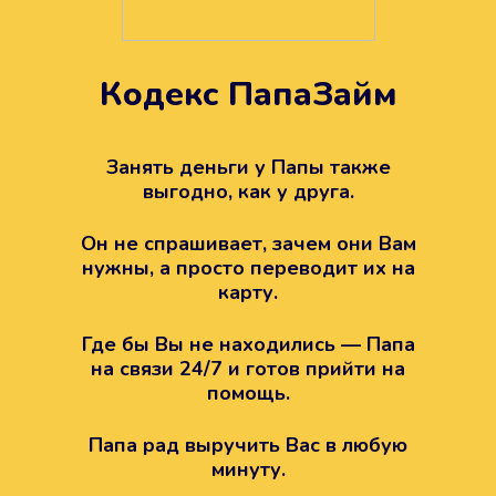
Кодекс ПапаЗайм
Техподдержка всегда на
вашей стороне
Занять деньги у Папы также
выгодно, как у друга.
Если возникли какие-то вопросы с
Папой, то все решится легко.
Он не спрашивает, зачем они Вам
Просто напишите в техподдержку
нужны, а просто переводит их на
карту.
Где бы Вы не находились — Папа
на связи 24/7 и готов прийти на
помощь.
Папа рад выручить Вас в любую
минуту.