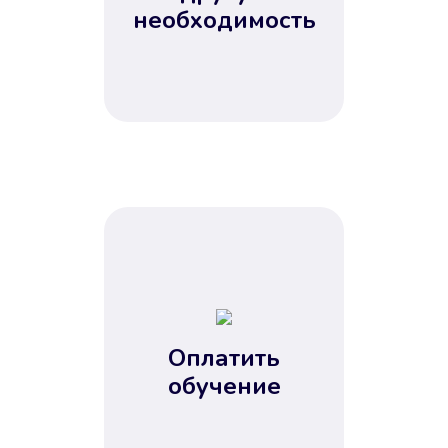
Не потребовались справки, залоги
необходимость
и поручители. Папа вам доверяет.
После заявки деньги у вас через
15 минут.
Улучшилась ваша
кредитная история
Оплатить
обучение
Вы погасили займ вовремя либо
воспользовались бесплатной
услугой продления срока займа, и