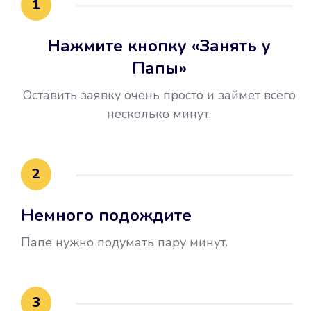
1
Нажмите кнопку «Занять у
Папы»
Оставить заявку очень просто и займет всего
несколько минут.
Улучшилась ваша
кредитная история
2
Вы погасили займ вовремя либо
Немного подождите
воспользовались бесплатной
услугой продления срока займа, и
Папе нужно подумать пару минут.
это открыло новые возможности в
банках.
3