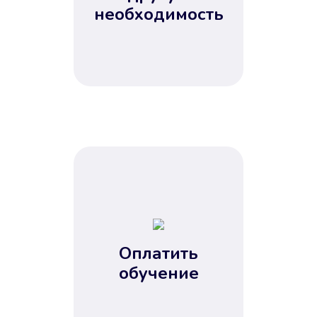
Не потребовались справки, залоги
необходимость
и поручители. Папа вам доверяет.
После заявки деньги у вас через
15 минут.
Улучшилась ваша
кредитная история
Оплатить
обучение
Вы погасили займ вовремя либо
воспользовались бесплатной
услугой продления срока займа, и