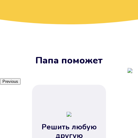
Вы получите займ, когда
вам удобно
Наш сервис доступен 24 часа 7
дней в неделю. Вам не нужно
ждать рабочих часов или идти в
отделения банка.
Папа поможет
Previous
Решить любую
Вы сэкономили время
другую