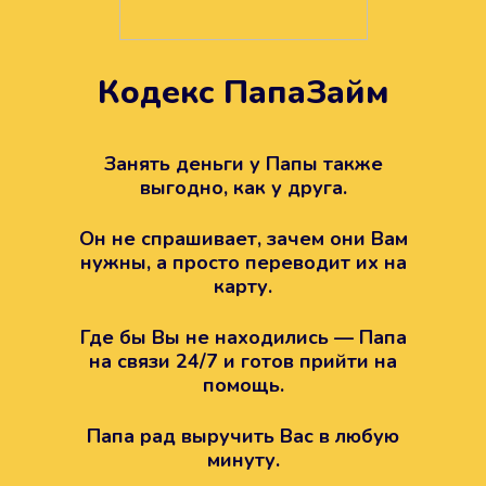
Кодекс ПапаЗайм
Техподдержка всегда на
вашей стороне
Занять деньги у Папы также
выгодно, как у друга.
Если возникли какие-то вопросы с
Папой, то все решится легко.
Он не спрашивает, зачем они Вам
Просто напишите в техподдержку
нужны, а просто переводит их на
карту.
Где бы Вы не находились — Папа
на связи 24/7 и готов прийти на
помощь.
Папа рад выручить Вас в любую
минуту.