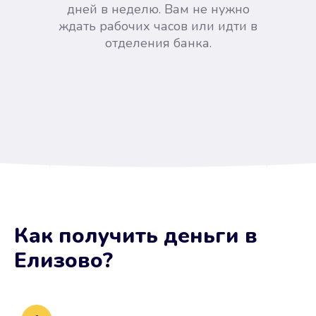
дней в неделю. Вам не нужно
ждать рабочих часов или идти в
отделения банка.
Вы сэкономили время
Как получить деньги
в
Не потребовались справки, залоги
Елизово
?
и поручители. Папа вам доверяет.
После заявки деньги у вас через
15 минут.