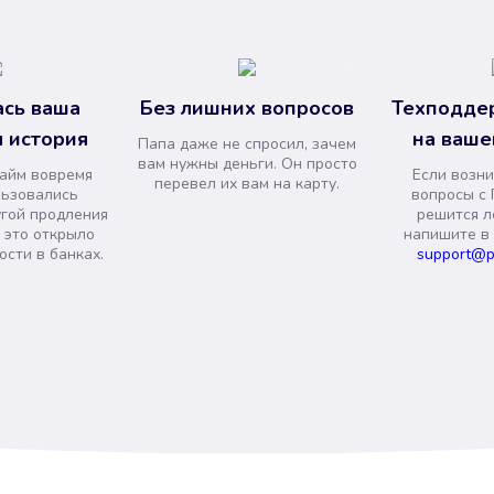
сь ваша
Без лишних вопросов
Техподде
 история
на ваше
Папа даже не спросил, зачем
вам нужны деньги. Он просто
займ вовремя
Если возни
перевел их вам на карту.
льзовались
вопросы с 
угой продления
решится л
и это открыло
напишите в
сти в банках.
support@p