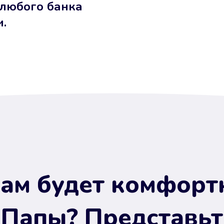
 любого банка
и.
ам будет комфорт
 Папы? Представьт