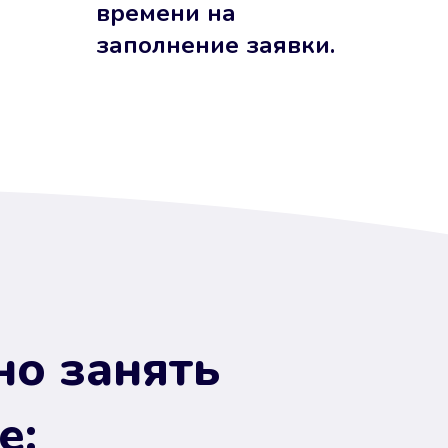
времени на
заполнение заявки.
но занять
е: