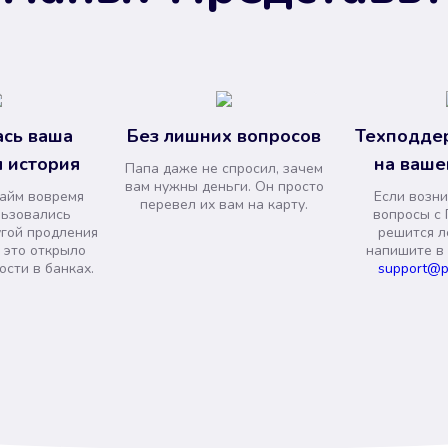
сь ваша
Без лишних вопросов
Техподде
 история
на ваше
Папа даже не спросил, зачем
вам нужны деньги. Он просто
займ вовремя
Если возни
перевел их вам на карту.
льзовались
вопросы с 
угой продления
решится л
и это открыло
напишите в
сти в банках.
support@p