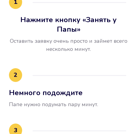
1
Нажмите кнопку «Занять у
Папы»
Оставить заявку очень просто и займет всего
несколько минут.
Улучшилась ваша
кредитная история
2
Вы погасили займ вовремя либо
Немного подождите
воспользовались бесплатной
услугой продления срока займа, и
Папе нужно подумать пару минут.
это открыло новые возможности в
банках.
3