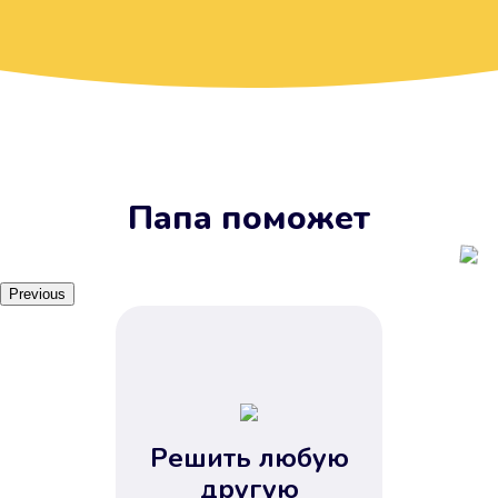
Вы получите займ, когда
вам удобно
Наш сервис доступен 24 часа 7
дней в неделю. Вам не нужно
ждать рабочих часов или идти в
отделения банка.
Папа поможет
Previous
Решить любую
Вы сэкономили время
другую