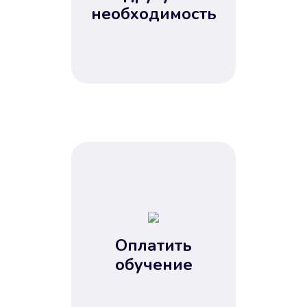
Не потребовались справки, залоги
необходимость
и поручители. Папа вам доверяет.
После заявки деньги у вас через
15 минут.
Улучшилась ваша
кредитная история
Оплатить
обучение
Вы погасили займ вовремя либо
воспользовались бесплатной
услугой продления срока займа, и