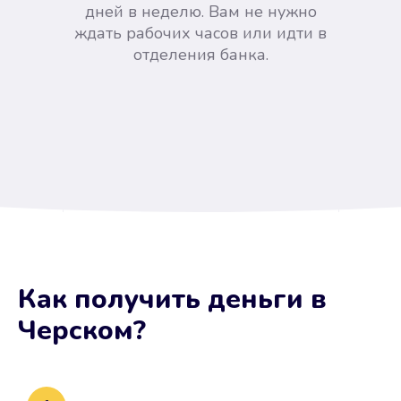
дней в неделю. Вам не нужно
ждать рабочих часов или идти в
отделения банка.
Вы сэкономили время
Как получить деньги
в
Не потребовались справки, залоги
Черском
?
и поручители. Папа вам доверяет.
После заявки деньги у вас через
15 минут.