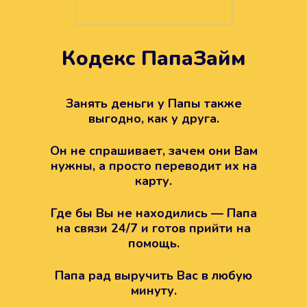
Кодекс ПапаЗайм
Техподдержка всегда на
вашей стороне
Занять деньги у Папы также
выгодно, как у друга.
Если возникли какие-то вопросы с
Папой, то все решится легко.
Он не спрашивает, зачем они Вам
Просто напишите в техподдержку
нужны, а просто переводит их на
карту.
Где бы Вы не находились — Папа
на связи 24/7 и готов прийти на
помощь.
Папа рад выручить Вас в любую
минуту.