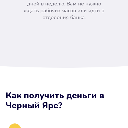
дней в неделю. Вам не нужно
ждать рабочих часов или идти в
отделения банка.
Вы сэкономили время
Как получить деньги
в
Не потребовались справки, залоги
Черный Яре
?
и поручители. Папа вам доверяет.
После заявки деньги у вас через
15 минут.