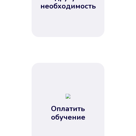
Не потребовались справки, залоги
необходимость
и поручители. Папа вам доверяет.
После заявки деньги у вас через
15 минут.
Улучшилась ваша
кредитная история
Оплатить
обучение
Вы погасили займ вовремя либо
воспользовались бесплатной
услугой продления срока займа, и