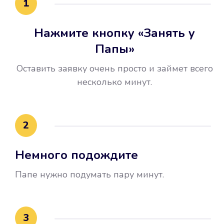
1
Нажмите кнопку «Занять у
Папы»
Оставить заявку очень просто и займет всего
несколько минут.
Улучшилась ваша
кредитная история
2
Вы погасили займ вовремя либо
Немного подождите
воспользовались бесплатной
услугой продления срока займа, и
Папе нужно подумать пару минут.
это открыло новые возможности в
банках.
3