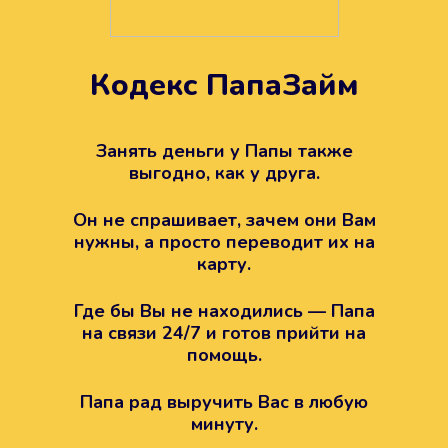
Кодекс ПапаЗайм
Техподдержка всегда на
вашей стороне
Занять деньги у Папы также
выгодно, как у друга.
Если возникли какие-то вопросы с
Папой, то все решится легко.
Он не спрашивает, зачем они Вам
Просто напишите в техподдержку
нужны, а просто переводит их на
карту.
Где бы Вы не находились — Папа
на связи 24/7 и готов прийти на
помощь.
Папа рад выручить Вас в любую
минуту.