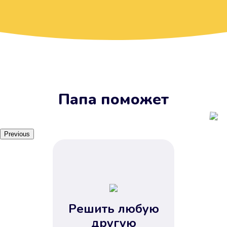
Вы получите займ, когда
вам удобно
Наш сервис доступен 24 часа 7
дней в неделю. Вам не нужно
ждать рабочих часов или идти в
отделения банка.
Папа поможет
Previous
Решить любую
Вы сэкономили время
другую