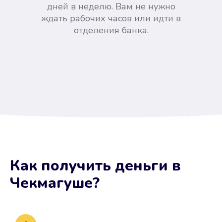
дней в неделю. Вам не нужно
ждать рабочих часов или идти в
отделения банка.
Вы сэкономили время
Как получить деньги
в
Не потребовались справки, залоги
Чекмагуше
?
и поручители. Папа вам доверяет.
После заявки деньги у вас через
15 минут.