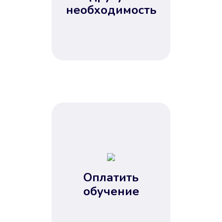
Не потребовались справки, залоги
необходимость
и поручители. Папа вам доверяет.
После заявки деньги у вас через
15 минут.
Улучшилась ваша
кредитная история
Оплатить
обучение
Вы погасили займ вовремя либо
воспользовались бесплатной
услугой продления срока займа, и