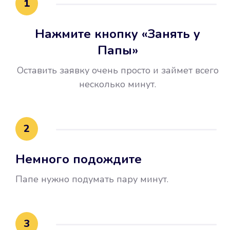
1
Нажмите кнопку «Занять у
Папы»
Оставить заявку очень просто и займет всего
несколько минут.
Улучшилась ваша
кредитная история
2
Вы погасили займ вовремя либо
Немного подождите
воспользовались бесплатной
услугой продления срока займа, и
Папе нужно подумать пару минут.
это открыло новые возможности в
банках.
3