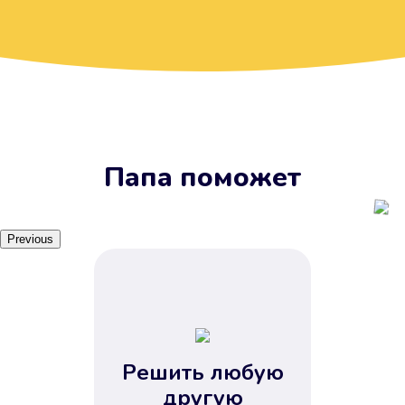
Вы получите займ, когда
вам удобно
Наш сервис доступен 24 часа 7
дней в неделю. Вам не нужно
ждать рабочих часов или идти в
отделения банка.
Папа поможет
Previous
Решить любую
Вы сэкономили время
другую