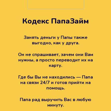
Кодекс ПапаЗайм
Техподдержка всегда на
вашей стороне
Занять деньги у Папы также
выгодно, как у друга.
Если возникли какие-то вопросы с
Папой, то все решится легко.
Он не спрашивает, зачем они Вам
Просто напишите в техподдержку
нужны, а просто переводит их на
карту.
Где бы Вы не находились — Папа
на связи 24/7 и готов прийти на
помощь.
Папа рад выручить Вас в любую
минуту.