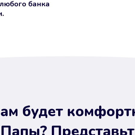
 любого банка
и.
ам будет комфорт
 Папы? Представьт