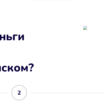
ньги
нском
?
2