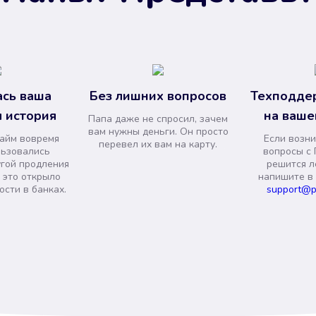
сь ваша
Без лишних вопросов
Техподде
 история
на ваше
Папа даже не спросил, зачем
вам нужны деньги. Он просто
займ вовремя
Если возни
перевел их вам на карту.
льзовались
вопросы с 
угой продления
решится л
и это открыло
напишите в
сти в банках.
support@p