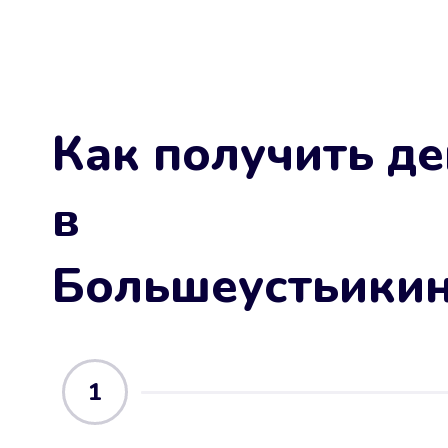
Как получить де
в
Большеустьики
1