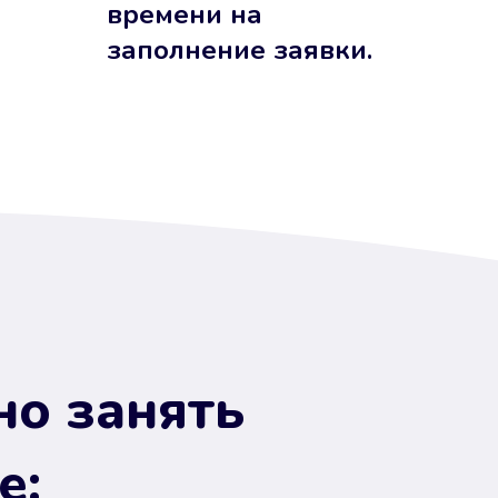
времени на
заполнение заявки.
но занять
е: