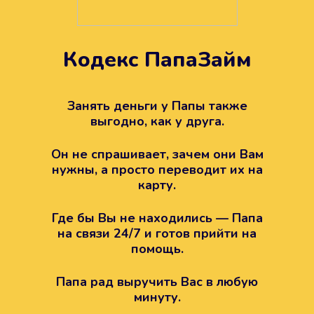
Кодекс ПапаЗайм
Техподдержка всегда на
вашей стороне
Занять деньги у Папы также
выгодно, как у друга.
Если возникли какие-то вопросы с
Папой, то все решится легко.
Он не спрашивает, зачем они Вам
Просто напишите в техподдержку
нужны, а просто переводит их на
карту.
Где бы Вы не находились — Папа
на связи 24/7 и готов прийти на
помощь.
Папа рад выручить Вас в любую
минуту.