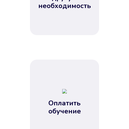
Не потребовались справки, залоги
необходимость
и поручители. Папа вам доверяет.
После заявки деньги у вас через
15 минут.
Улучшилась ваша
кредитная история
Оплатить
обучение
Вы погасили займ вовремя либо
воспользовались бесплатной
услугой продления срока займа, и