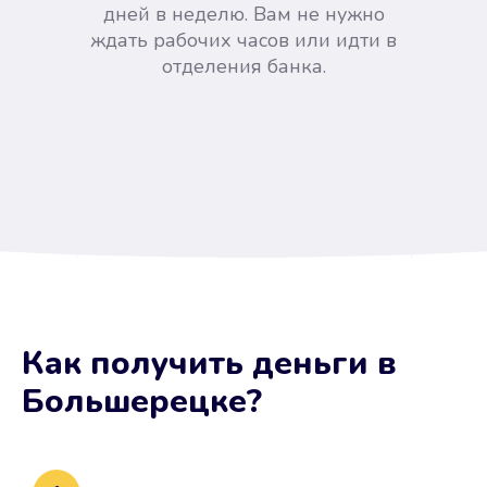
дней в неделю. Вам не нужно
ждать рабочих часов или идти в
отделения банка.
Вы сэкономили время
Как получить деньги
в
Не потребовались справки, залоги
Большерецке
?
и поручители. Папа вам доверяет.
После заявки деньги у вас через
15 минут.