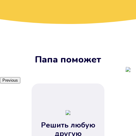
Вы получите займ, когда
вам удобно
Наш сервис доступен 24 часа 7
дней в неделю. Вам не нужно
ждать рабочих часов или идти в
отделения банка.
Папа поможет
Previous
Решить любую
Вы сэкономили время
другую