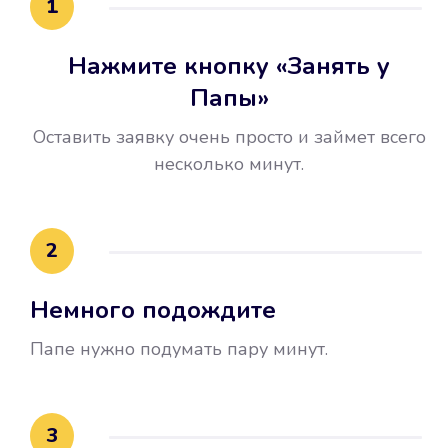
1
Нажмите кнопку «Занять у
Папы»
Оставить заявку очень просто и займет всего
несколько минут.
Улучшилась ваша
кредитная история
2
Вы погасили займ вовремя либо
Немного подождите
воспользовались бесплатной
услугой продления срока займа, и
Папе нужно подумать пару минут.
это открыло новые возможности в
банках.
3