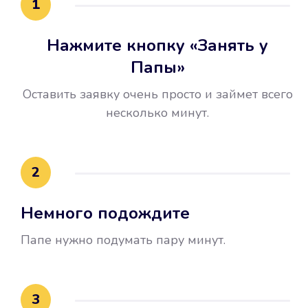
1
Нажмите кнопку «Занять у
Папы»
Оставить заявку очень просто и займет всего
несколько минут.
Улучшилась ваша
кредитная история
2
Вы погасили займ вовремя либо
Немного подождите
воспользовались бесплатной
услугой продления срока займа, и
Папе нужно подумать пару минут.
это открыло новые возможности в
банках.
3