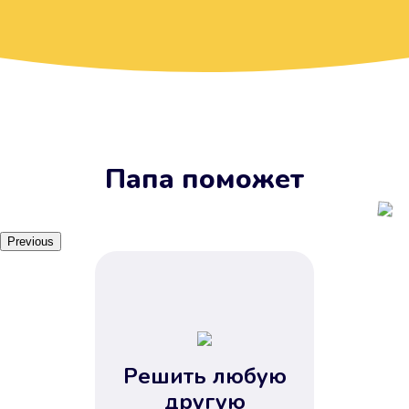
Вы получите займ, когда
вам удобно
Наш сервис доступен 24 часа 7
дней в неделю. Вам не нужно
ждать рабочих часов или идти в
отделения банка.
Папа поможет
Previous
Решить любую
Вы сэкономили время
другую