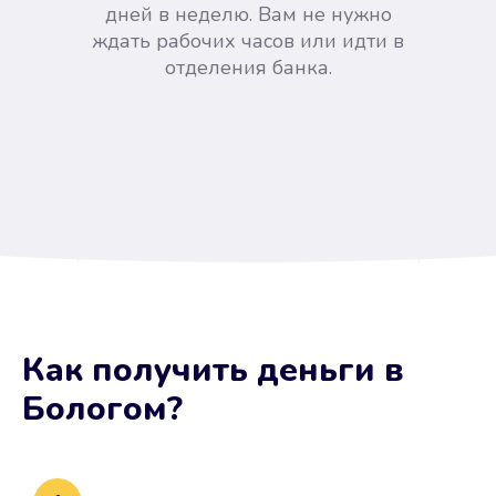
дней в неделю. Вам не нужно
ждать рабочих часов или идти в
отделения банка.
Вы сэкономили время
Как получить деньги
в
Не потребовались справки, залоги
Бологом
?
и поручители. Папа вам доверяет.
После заявки деньги у вас через
15 минут.