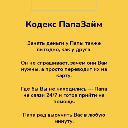
Кодекс ПапаЗайм
Техподдержка всегда на
вашей стороне
Занять деньги у Папы также
выгодно, как у друга.
Если возникли какие-то вопросы с
Папой, то все решится легко.
Он не спрашивает, зачем они Вам
Просто напишите в техподдержку
нужны, а просто переводит их на
карту.
Где бы Вы не находились — Папа
на связи 24/7 и готов прийти на
помощь.
Папа рад выручить Вас в любую
минуту.