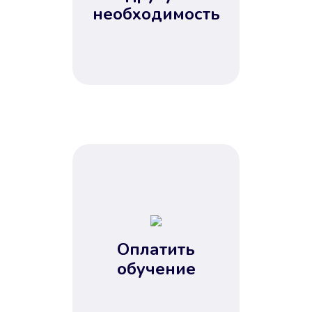
Не потребовались справки, залоги
необходимость
и поручители. Папа вам доверяет.
После заявки деньги у вас через
15 минут.
Улучшилась ваша
кредитная история
Оплатить
обучение
Вы погасили займ вовремя либо
воспользовались бесплатной
услугой продления срока займа, и