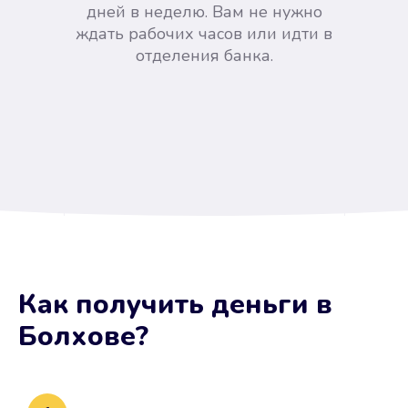
дней в неделю. Вам не нужно
ждать рабочих часов или идти в
отделения банка.
Вы сэкономили время
Как получить деньги
в
Не потребовались справки, залоги
Болхове
?
и поручители. Папа вам доверяет.
После заявки деньги у вас через
15 минут.