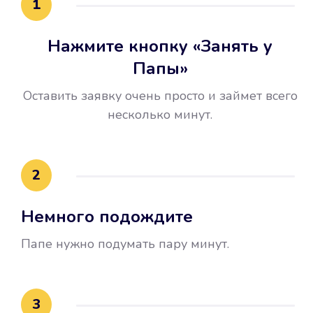
1
Нажмите кнопку «Занять у
Папы»
Оставить заявку очень просто и займет всего
несколько минут.
Улучшилась ваша
кредитная история
2
Вы погасили займ вовремя либо
Немного подождите
воспользовались бесплатной
услугой продления срока займа, и
Папе нужно подумать пару минут.
это открыло новые возможности в
банках.
3