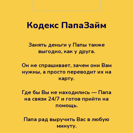
Кодекс ПапаЗайм
Техподдержка всегда на
вашей стороне
Занять деньги у Папы также
выгодно, как у друга.
Если возникли какие-то вопросы с
Папой, то все решится легко.
Он не спрашивает, зачем они Вам
Просто напишите в техподдержку
нужны, а просто переводит их на
карту.
Где бы Вы не находились — Папа
на связи 24/7 и готов прийти на
помощь.
Папа рад выручить Вас в любую
минуту.