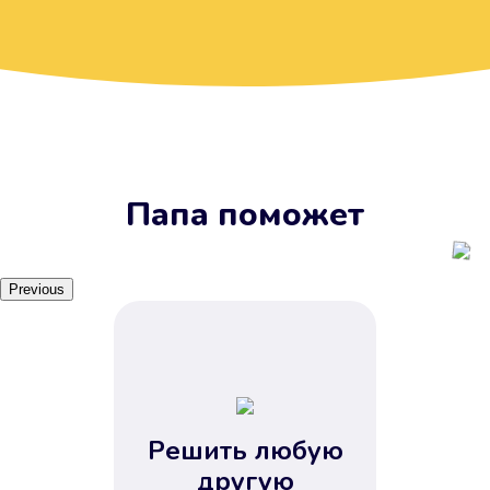
Вы получите займ, когда
вам удобно
Наш сервис доступен 24 часа 7
дней в неделю. Вам не нужно
ждать рабочих часов или идти в
отделения банка.
Папа поможет
Previous
Решить любую
Вы сэкономили время
другую