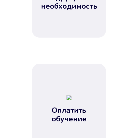
Не потребовались справки, залоги
необходимость
и поручители. Папа вам доверяет.
После заявки деньги у вас через
15 минут.
Улучшилась ваша
кредитная история
Оплатить
обучение
Вы погасили займ вовремя либо
воспользовались бесплатной
услугой продления срока займа, и