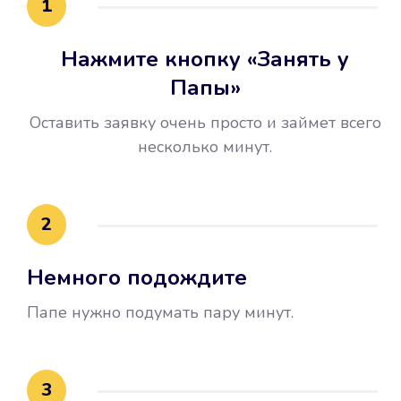
1
Нажмите кнопку «Занять у
Папы»
Оставить заявку очень просто и займет всего
несколько минут.
Улучшилась ваша
кредитная история
2
Вы погасили займ вовремя либо
Немного подождите
воспользовались бесплатной
услугой продления срока займа, и
Папе нужно подумать пару минут.
это открыло новые возможности в
банках.
3