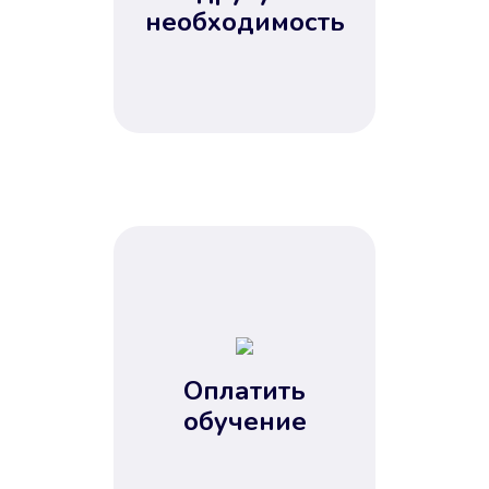
Не потребовались справки, залоги
необходимость
и поручители. Папа вам доверяет.
После заявки деньги у вас через
15 минут.
Улучшилась ваша
кредитная история
Оплатить
обучение
Вы погасили займ вовремя либо
воспользовались бесплатной
услугой продления срока займа, и