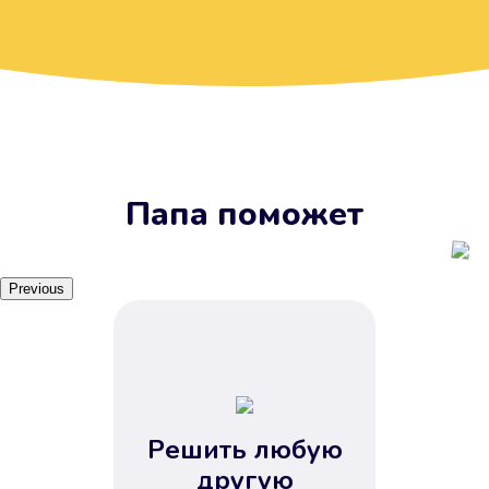
Вы получите займ, когда
вам удобно
Наш сервис доступен 24 часа 7
дней в неделю. Вам не нужно
ждать рабочих часов или идти в
отделения банка.
Папа поможет
Previous
Решить любую
Вы сэкономили время
другую