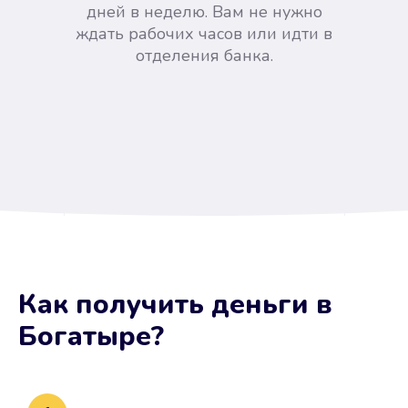
дней в неделю. Вам не нужно
ждать рабочих часов или идти в
отделения банка.
Вы сэкономили время
Как получить деньги
в
Не потребовались справки, залоги
Богатыре
?
и поручители. Папа вам доверяет.
После заявки деньги у вас через
15 минут.