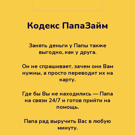
Кодекс ПапаЗайм
Техподдержка всегда на
вашей стороне
Занять деньги у Папы также
выгодно, как у друга.
Если возникли какие-то вопросы с
Папой, то все решится легко.
Он не спрашивает, зачем они Вам
Просто напишите в техподдержку
нужны, а просто переводит их на
карту.
Где бы Вы не находились — Папа
на связи 24/7 и готов прийти на
помощь.
Папа рад выручить Вас в любую
минуту.