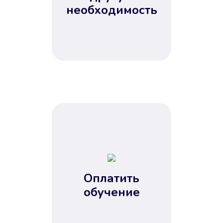
Не потребовались справки, залоги
необходимость
и поручители. Папа вам доверяет.
После заявки деньги у вас через
15 минут.
Улучшилась ваша
кредитная история
Оплатить
обучение
Вы погасили займ вовремя либо
воспользовались бесплатной
услугой продления срока займа, и