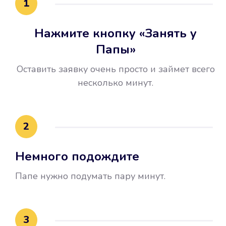
1
Нажмите кнопку «Занять у
Папы»
Оставить заявку очень просто и займет всего
несколько минут.
Улучшилась ваша
кредитная история
2
Вы погасили займ вовремя либо
Немного подождите
воспользовались бесплатной
услугой продления срока займа, и
Папе нужно подумать пару минут.
это открыло новые возможности в
банках.
3