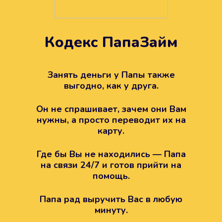
Кодекс ПапаЗайм
Техподдержка всегда на
вашей стороне
Занять деньги у Папы также
выгодно, как у друга.
Если возникли какие-то вопросы с
Папой, то все решится легко.
Он не спрашивает, зачем они Вам
Просто напишите в техподдержку
нужны, а просто переводит их на
карту.
Где бы Вы не находились — Папа
на связи 24/7 и готов прийти на
помощь.
Папа рад выручить Вас в любую
минуту.