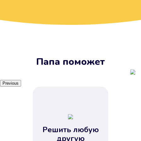
Вы получите займ, когда
вам удобно
Наш сервис доступен 24 часа 7
дней в неделю. Вам не нужно
ждать рабочих часов или идти в
отделения банка.
Папа поможет
Previous
Решить любую
Вы сэкономили время
другую