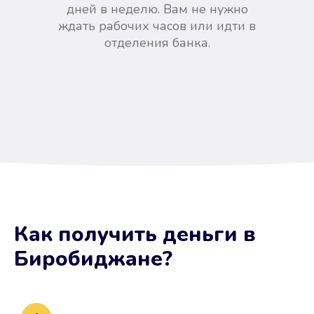
дней в неделю. Вам не нужно
ждать рабочих часов или идти в
отделения банка.
Вы сэкономили время
Как получить деньги
в
Не потребовались справки, залоги
Биробиджане
?
и поручители. Папа вам доверяет.
После заявки деньги у вас через
15 минут.