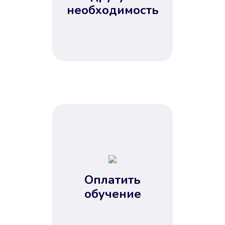
Не потребовались справки, залоги
необходимость
и поручители. Папа вам доверяет.
После заявки деньги у вас через
15 минут.
Улучшилась ваша
кредитная история
Оплатить
обучение
Вы погасили займ вовремя либо
воспользовались бесплатной
услугой продления срока займа, и