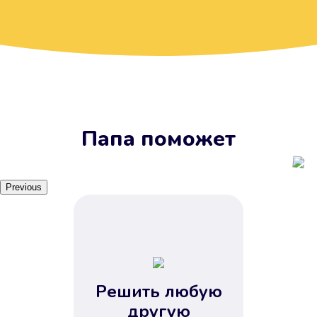
Вы получите займ, когда
вам удобно
Наш сервис доступен 24 часа 7
дней в неделю. Вам не нужно
ждать рабочих часов или идти в
отделения банка.
Папа поможет
Previous
Решить любую
Вы сэкономили время
другую