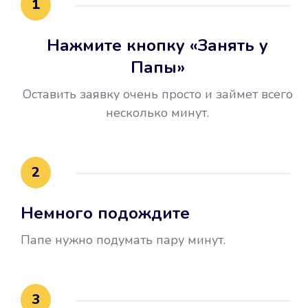
1
Нажмите кнопку «Занять у
Папы»
Оставить заявку очень просто и займет всего
несколько минут.
Улучшилась ваша
кредитная история
2
Вы погасили займ вовремя либо
Немного подождите
воспользовались бесплатной
услугой продления срока займа, и
Папе нужно подумать пару минут.
это открыло новые возможности в
банках.
3