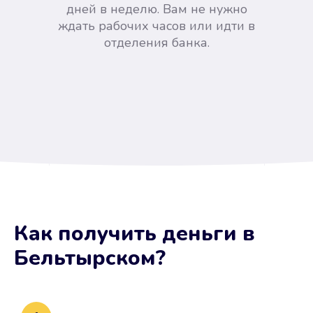
дней в неделю. Вам не нужно
ждать рабочих часов или идти в
отделения банка.
Вы сэкономили время
Как получить деньги
в
Не потребовались справки, залоги
Бельтырском
?
и поручители. Папа вам доверяет.
После заявки деньги у вас через
15 минут.