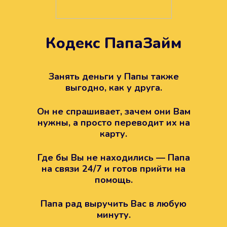
Кодекс ПапаЗайм
Техподдержка всегда на
вашей стороне
Занять деньги у Папы также
выгодно, как у друга.
Если возникли какие-то вопросы с
Папой, то все решится легко.
Он не спрашивает, зачем они Вам
Просто напишите в техподдержку
нужны, а просто переводит их на
карту.
Где бы Вы не находились — Папа
на связи 24/7 и готов прийти на
помощь.
Папа рад выручить Вас в любую
минуту.