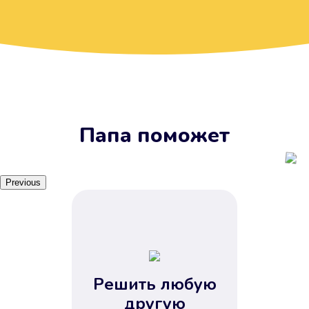
Вы получите займ, когда
вам удобно
Наш сервис доступен 24 часа 7
дней в неделю. Вам не нужно
ждать рабочих часов или идти в
отделения банка.
Папа поможет
Previous
Решить любую
Вы сэкономили время
другую