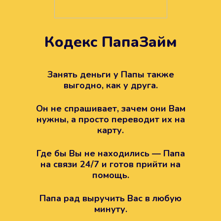
Кодекс ПапаЗайм
Техподдержка всегда на
вашей стороне
Занять деньги у Папы также
выгодно, как у друга.
Если возникли какие-то вопросы с
Папой, то все решится легко.
Он не спрашивает, зачем они Вам
Просто напишите в техподдержку
нужны, а просто переводит их на
карту.
Где бы Вы не находились — Папа
на связи 24/7 и готов прийти на
помощь.
Папа рад выручить Вас в любую
минуту.