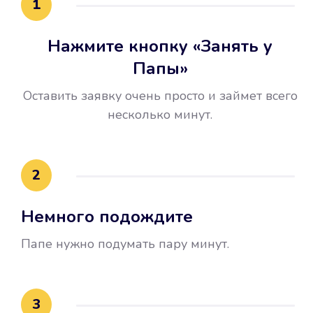
1
Нажмите кнопку «Занять у
Папы»
Оставить заявку очень просто и займет всего
несколько минут.
Улучшилась ваша
кредитная история
2
Вы погасили займ вовремя либо
Немного подождите
воспользовались бесплатной
услугой продления срока займа, и
Папе нужно подумать пару минут.
это открыло новые возможности в
банках.
3