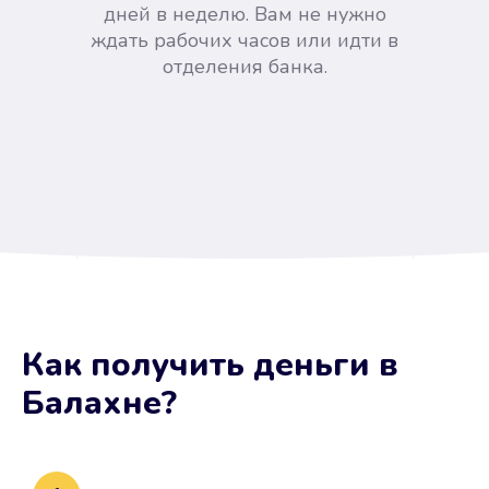
дней в неделю. Вам не нужно
ждать рабочих часов или идти в
отделения банка.
Вы сэкономили время
Как получить деньги
в
Не потребовались справки, залоги
Балахне
?
и поручители. Папа вам доверяет.
После заявки деньги у вас через
15 минут.