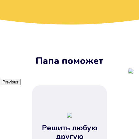
Вы получите займ, когда
вам удобно
Наш сервис доступен 24 часа 7
дней в неделю. Вам не нужно
ждать рабочих часов или идти в
отделения банка.
Папа поможет
Previous
Решить любую
Вы сэкономили время
другую