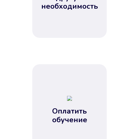
Не потребовались справки, залоги
необходимость
и поручители. Папа вам доверяет.
После заявки деньги у вас через
15 минут.
Улучшилась ваша
кредитная история
Оплатить
обучение
Вы погасили займ вовремя либо
воспользовались бесплатной
услугой продления срока займа, и