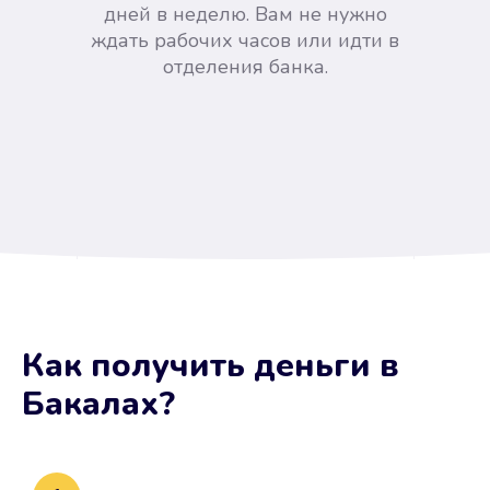
дней в неделю. Вам не нужно
ждать рабочих часов или идти в
отделения банка.
Вы сэкономили время
Как получить деньги
в
Не потребовались справки, залоги
Бакалах
?
и поручители. Папа вам доверяет.
После заявки деньги у вас через
15 минут.