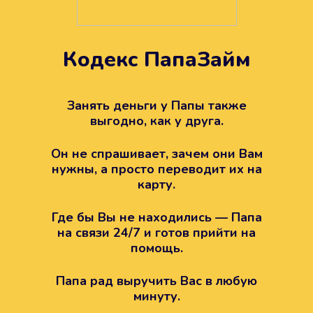
Кодекс ПапаЗайм
Техподдержка всегда на
вашей стороне
Занять деньги у Папы также
выгодно, как у друга.
Если возникли какие-то вопросы с
Папой, то все решится легко.
Он не спрашивает, зачем они Вам
Просто напишите в техподдержку
нужны, а просто переводит их на
карту.
Где бы Вы не находились — Папа
на связи 24/7 и готов прийти на
помощь.
Папа рад выручить Вас в любую
минуту.