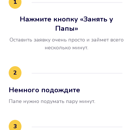
1
Нажмите кнопку «Занять у
Папы»
Оставить заявку очень просто и займет всего
несколько минут.
Улучшилась ваша
кредитная история
2
Вы погасили займ вовремя либо
Немного подождите
воспользовались бесплатной
услугой продления срока займа, и
Папе нужно подумать пару минут.
это открыло новые возможности в
банках.
3