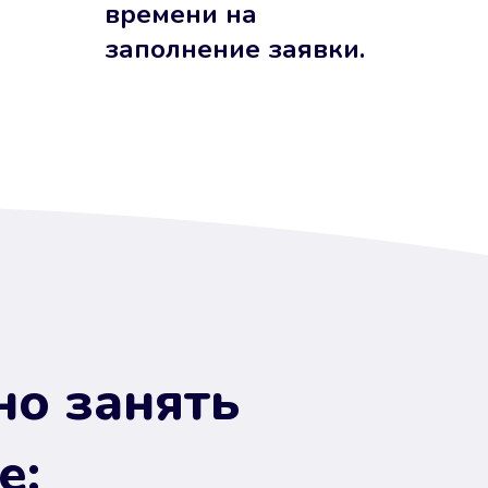
времени на
заполнение заявки.
но занять
е: