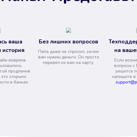
сь ваша
Без лишних вопросов
Техподде
 история
на ваше
Папа даже не спросил, зачем
вам нужны деньги. Он просто
займ вовремя
Если возни
перевел их вам на карту.
льзовались
вопросы с 
угой продления
решится л
и это открыло
напишите в
сти в банках.
support@p