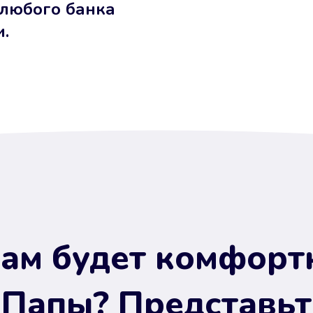
 любого банка
и.
ам будет комфорт
 Папы? Представьт