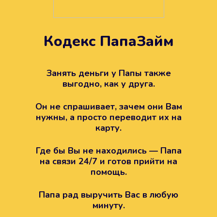
Кодекс ПапаЗайм
Техподдержка всегда на
вашей стороне
Занять деньги у Папы также
выгодно, как у друга.
Если возникли какие-то вопросы с
Папой, то все решится легко.
Он не спрашивает, зачем они Вам
Просто напишите в техподдержку
нужны, а просто переводит их на
карту.
Где бы Вы не находились — Папа
на связи 24/7 и готов прийти на
помощь.
Папа рад выручить Вас в любую
минуту.