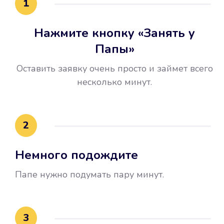
1
Нажмите кнопку «Занять у
Папы»
Оставить заявку очень просто и займет всего
несколько минут.
Улучшилась ваша
кредитная история
2
Вы погасили займ вовремя либо
Немного подождите
воспользовались бесплатной
услугой продления срока займа, и
Папе нужно подумать пару минут.
это открыло новые возможности в
банках.
3