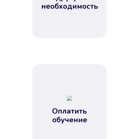
Не потребовались справки, залоги
необходимость
и поручители. Папа вам доверяет.
После заявки деньги у вас через
15 минут.
Улучшилась ваша
кредитная история
Оплатить
обучение
Вы погасили займ вовремя либо
воспользовались бесплатной
услугой продления срока займа, и