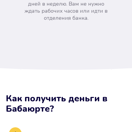
дней в неделю. Вам не нужно
ждать рабочих часов или идти в
отделения банка.
Вы сэкономили время
Как получить деньги
в
Не потребовались справки, залоги
Бабаюрте
?
и поручители. Папа вам доверяет.
После заявки деньги у вас через
15 минут.