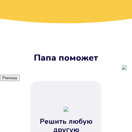
Вы получите займ, когда
вам удобно
Наш сервис доступен 24 часа 7
дней в неделю. Вам не нужно
ждать рабочих часов или идти в
отделения банка.
Папа поможет
Previous
Решить любую
Вы сэкономили время
другую