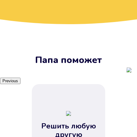
Вы получите займ, когда
вам удобно
Наш сервис доступен 24 часа 7
дней в неделю. Вам не нужно
ждать рабочих часов или идти в
отделения банка.
Папа поможет
Previous
Решить любую
Вы сэкономили время
другую