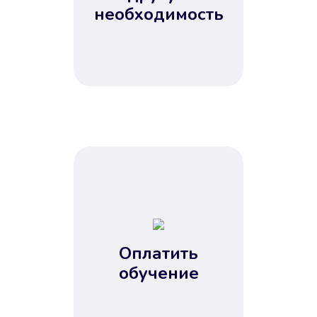
Не потребовались справки, залоги
необходимость
и поручители. Папа вам доверяет.
После заявки деньги у вас через
15 минут.
Улучшилась ваша
кредитная история
Оплатить
обучение
Вы погасили займ вовремя либо
воспользовались бесплатной
услугой продления срока займа, и