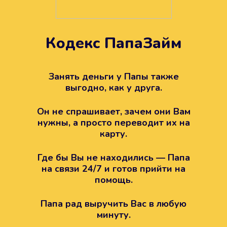
Кодекс ПапаЗайм
Техподдержка всегда на
вашей стороне
Занять деньги у Папы также
выгодно, как у друга.
Если возникли какие-то вопросы с
Папой, то все решится легко.
Он не спрашивает, зачем они Вам
Просто напишите в техподдержку
нужны, а просто переводит их на
карту.
Где бы Вы не находились — Папа
на связи 24/7 и готов прийти на
помощь.
Папа рад выручить Вас в любую
минуту.