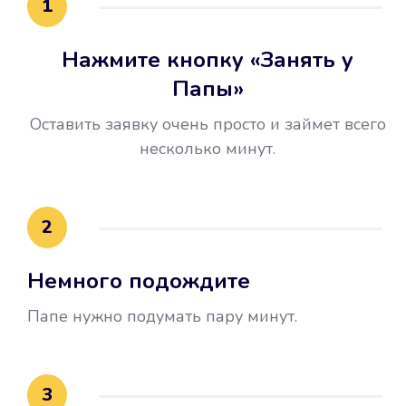
1
Нажмите кнопку «Занять у
Папы»
Оставить заявку очень просто и займет всего
несколько минут.
Улучшилась ваша
кредитная история
2
Вы погасили займ вовремя либо
Немного подождите
воспользовались бесплатной
услугой продления срока займа, и
Папе нужно подумать пару минут.
это открыло новые возможности в
банках.
3