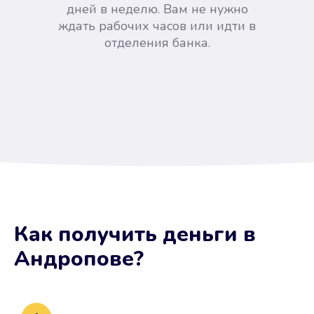
дней в неделю. Вам не нужно
ждать рабочих часов или идти в
отделения банка.
Вы сэкономили время
Как получить деньги
в
Не потребовались справки, залоги
Андропове
?
и поручители. Папа вам доверяет.
После заявки деньги у вас через
15 минут.