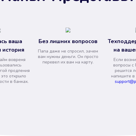
сь ваша
Без лишних вопросов
Техподде
 история
на ваше
Папа даже не спросил, зачем
вам нужны деньги. Он просто
займ вовремя
Если возни
перевел их вам на карту.
льзовались
вопросы с 
угой продления
решится л
и это открыло
напишите в
сти в банках.
support@p