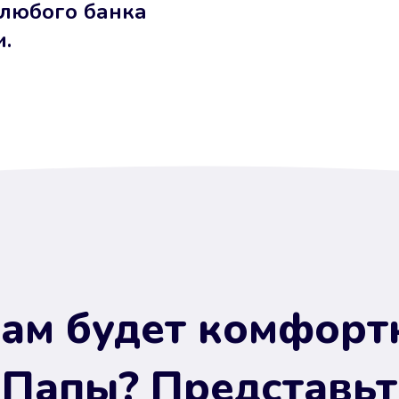
 любого банка
и.
ам будет комфорт
 Папы? Представьт