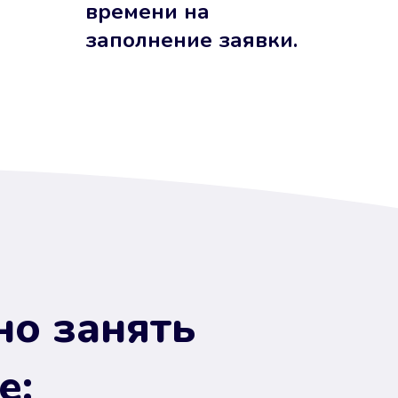
времени на
заполнение заявки.
но занять
е: