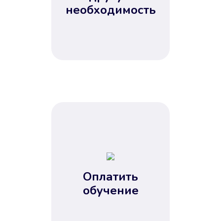
Не потребовались справки, залоги
необходимость
и поручители. Папа вам доверяет.
После заявки деньги у вас через
15 минут.
Улучшилась ваша
кредитная история
Оплатить
обучение
Вы погасили займ вовремя либо
воспользовались бесплатной
услугой продления срока займа, и