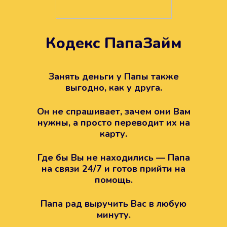
Кодекс ПапаЗайм
Техподдержка всегда на
вашей стороне
Занять деньги у Папы также
выгодно, как у друга.
Если возникли какие-то вопросы с
Папой, то все решится легко.
Он не спрашивает, зачем они Вам
Просто напишите в техподдержку
нужны, а просто переводит их на
карту.
Где бы Вы не находились — Папа
на связи 24/7 и готов прийти на
помощь.
Папа рад выручить Вас в любую
минуту.