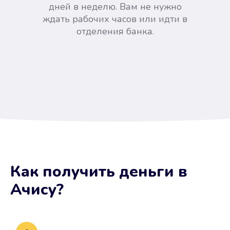
дней в неделю. Вам не нужно
ждать рабочих часов или идти в
отделения банка.
Вы сэкономили время
Как получить деньги
в
Не потребовались справки, залоги
Ачису
?
и поручители. Папа вам доверяет.
После заявки деньги у вас через
15 минут.