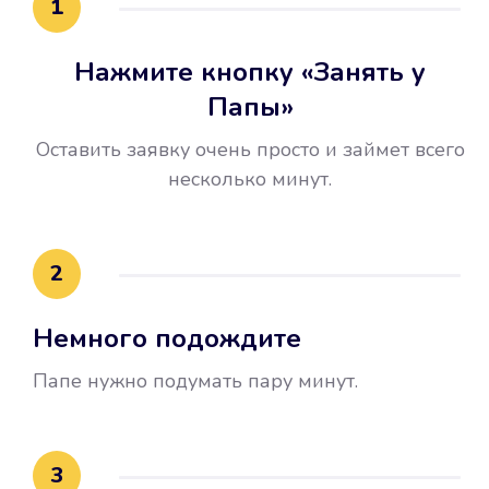
1
Нажмите кнопку «Занять у
Папы»
Оставить заявку очень просто и займет всего
несколько минут.
Улучшилась ваша
кредитная история
2
Вы погасили займ вовремя либо
Немного подождите
воспользовались бесплатной
услугой продления срока займа, и
Папе нужно подумать пару минут.
это открыло новые возможности в
банках.
3