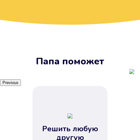
Вы получите займ, когда
вам удобно
Наш сервис доступен 24 часа 7
дней в неделю. Вам не нужно
ждать рабочих часов или идти в
отделения банка.
Папа поможет
Previous
Решить любую
Вы сэкономили время
другую